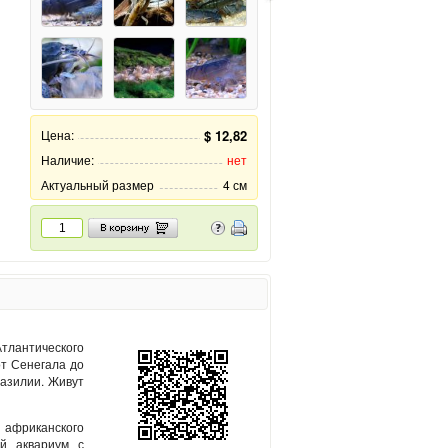
Цена:
$ 12,82
Наличие:
нет
Актуальный размер
4 см
тлантического
от Сенегала до
азилии. Живут
африканского
й аквариум с