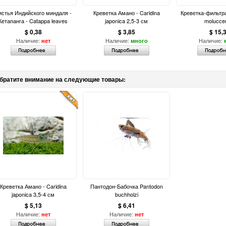
истья Индийского миндаля -
Креветка Амано - Caridina
Креветка-фильтра
Кетапанга - Catappa leaves
japonica 2,5-3 см
molucce
$ 0,38
$ 3,85
$ 15,
Наличие:
Наличие:
Наличие:
нет
много
братите внимание на следующие товары:
Креветка Амано - Caridina
Пантодон-Бабочка Pantodon
japonica 3,5-4 см
buchholzi
$ 5,13
$ 6,41
Наличие:
Наличие:
нет
нет