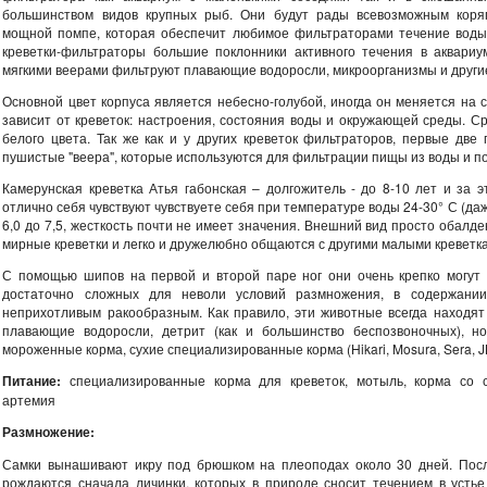
большинством видов крупных рыб. Они будут рады всевозможным коря
мощной помпе, которая обеспечит любимое фильтраторами течение воды
креветки-фильтраторы большие поклонники активного течения в аквари
мягкими веерами фильтруют плавающие водоросли, микроорганизмы и други
Основной цвет корпуса является небесно-голубой, иногда он меняется на 
зависит от креветок: настроения, состояния воды и окружающей среды. Ср
белого цвета. Так же как и у других креветок фильтраторов, первые две 
пушистые "веера", которые используются для фильтрации пищы из воды и п
Камерунская креветка Атья габонская – долгожитель - до 8-10 лет и за э
отлично себя чувствуют чувствуете себя при температуре воды 24-30° С (да
6,0 до 7,5, жесткость почти не имеет значения. Внешний вид просто обалд
мирные креветки и легко и дружелюбно общаются с другими малыми креветк
С помощью шипов на первой и второй паре ног они очень крепко могут д
достаточно сложных для неволи условий размножения, в содержании 
неприхотливым ракообразным. Как правило, эти животные всегда находят
плавающие водоросли, детрит (как и большинство беспозвоночных), 
мороженные корма, сухие специализированные корма (Hikari, Mosura, Sera, J
Питание:
специализированные корма для креветок, мотыль, корма со 
артемия
Размножение:
Самки вынашивают икру под брюшком на плеоподах около 30 дней. Посл
рождаются сначала личинки, которых в природе сносит течением в устье