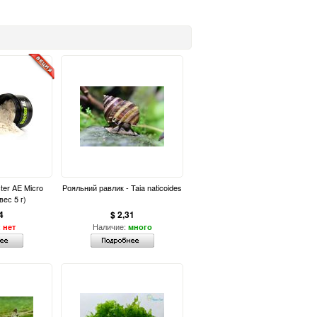
ter AE Micro
Рояльний равлик - Taia naticoides
вес 5 г)
4
$ 2,31
:
Наличие:
нет
много