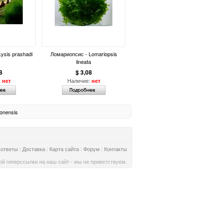
kysis prashadi
Ломариопсис - Lomariopsis
lineata
8
$ 3,08
:
Наличие:
нет
нет
onensis
 ответы
|
Доставка
|
Карта сайта
|
Форум
|
Контакты
й гиперссылки на наш сайт - мы не приветствуем.