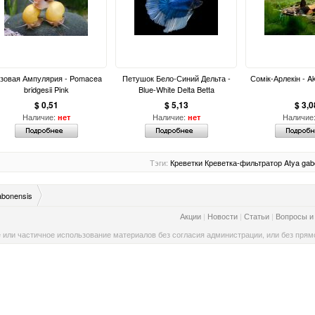
зовая Ампулярия - Pomacea
Петушок Бело-Синий Дельта -
Сомік-Арлекін - A
bridgesii Pink
Blue-White Delta Betta
$ 0,51
$ 5,13
$ 3,0
Наличие:
Наличие:
Наличие
нет
нет
Тэги:
Креветки
Креветка-фильтратор
Atya gab
abonensis
Акции
|
Новости
|
Статьи
|
Вопросы и
 или частичное использование материалов без согласия администрации, или без прямо