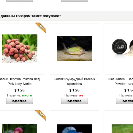
 данным товаром также покупают:
влик Нерітіна Рожева Леді -
Сомик изумрудный Brochis
GlasGarten - Bac
Pink Lady Nerite
splendens
Powder (раз
$ 1,28
$ 1,28
$ 1,5
Наличие:
Наличие:
Наличие
много
нет