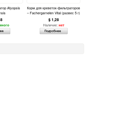
тор Atyopsis
Корм для креветок-фильтраторов
nsis
– Fachergarnelen Vital (развес 5 г)
38
$ 1,28
Наличие:
много
нет