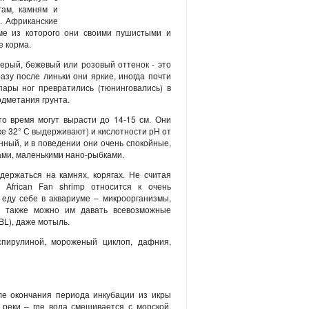
гам, камням и
. Африканские
уме из которого они своими пушистыми и
е корма.
серый, бежевый или розовый оттенок - это
азу после линьки они яркие, иногда почти
пары ног превратились (тюнинговались) в
одметания грунта.
то время могут вырасти до 14-15 см. Они
же 32° С выдерживают) и кислотности рН от
енный, и в поведении они очень спокойные,
ами, маленькими нано-рыбками.
ержаться на камнях, корягах. Не считая
African Fan shrimp относится к очень
 еду себе в аквариуме – микроорганизмы,
но также можно им давать всевозможные
BL), даже мотыль.
спирулиной, мороженый циклоп, дафния,
е окончания периода инкубации из икры
 реки – где вода смешивается с морской.