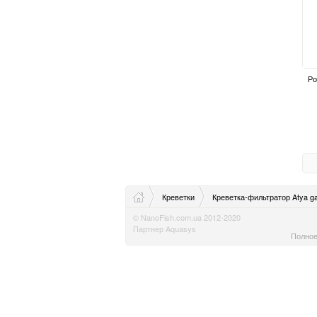
Ро
Креветки
Креветка-фильтратор Atya g
© NanoFish.com.ua 2012-2020
Партнер Aquasys
Полное