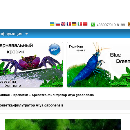
+38097/919-8199
информация
»
»
лавная
Креветки
Креветка-фильтратор Atya gabonensis
реветка-фильтратор Atya gabonensis