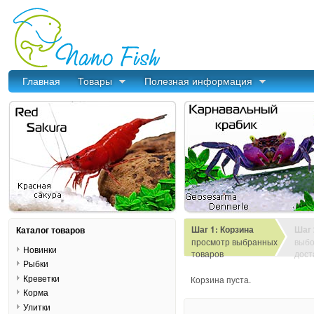
Главная
Товары
Полезная информация
Шаг 1: Корзина
Шаг 
Каталог товаров
просмотр выбранных
выбо
Новинки
товаров
дост
Рыбки
Креветки
Корзина пуста.
Корма
Улитки