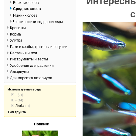
Интересны
Верхних слоев
Средних слоев
с
Нижних слоев
Чистильщики-водорослееды
Креветки
Корма
Улитки
Раки и крабы, тритоны и лягушки
Растения и мхи
Инструменты и тесты
Удобрения для растений
Аквариумы
Для морского аквариума
Используемая вода
-
(94)
-
(94)
Любая
(1)
Тип грунта
Новинки