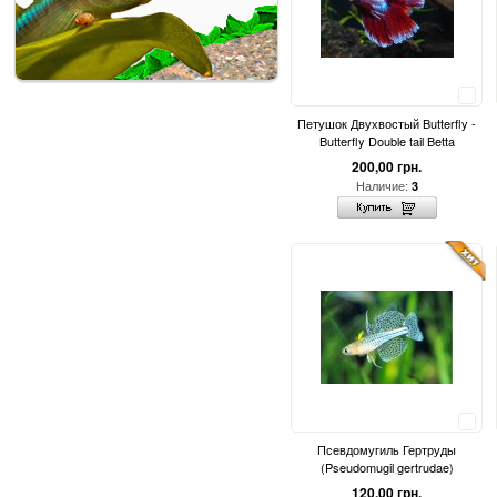
Сравнить
Петушок Двухвостый Butterfly -
Butterfly Double tail Betta
200,00 грн.
Наличие:
3
Сравнить
Псевдомугиль Гертруды
(Pseudomugil gertrudae)
120,00 грн.