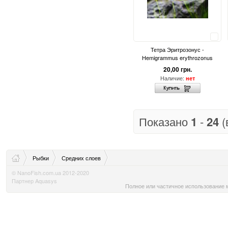
Сравнить
Тетра Эритрозонус -
Hemigrammus erythrozonus
20,00 грн.
Наличие:
нет
Показано
1
-
24
(
Рыбки
Средних слоев
© NanoFish.com.ua 2012-2020
Партнер Aquasys
Полное или частичное использование м