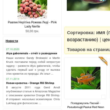
Равлик Нерітіна Рожева Леді - Pink
Lady Nerite
имя (
50,00 грн.
Сортировка:
возрастанию)
|
цен
Новости
Товаров на страни
27.10.2020
Atya gabonensis – отчёт о разведении
Наши коллеги Sandy Brolowski и Martin
Kruck поставили перед собой непростую
задачу - развести Atya gabonensis, чтобы
сделать первый шаг к уходу от вылова
этих креветок из природы. Их опыт ...
07.11.2014
Новая креветка - Orange Rili Shrimp
В августе 2011 года Gerd Arndt
опубликовал статью в Amazonas Magazine
с описанием креветки Orange Rili Shrimp.
Сравнить
И отправил несколько экземпляров Chris
Lukhaup для фотосессии. ...
Псевдомугиль Паскай -
Pseudomugil Paskai Red Neon