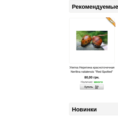
Рекомендуемые
 - Sewellia
Улитка Неритина Зебра (Neritina
Улитка Неритина красноточечная
natalensis "Zebra")
Neritina natalensis "Red Spotted"
.
80,00 грн.
80,00 грн.
Наличие:
Наличие:
4
много
много
Новинки