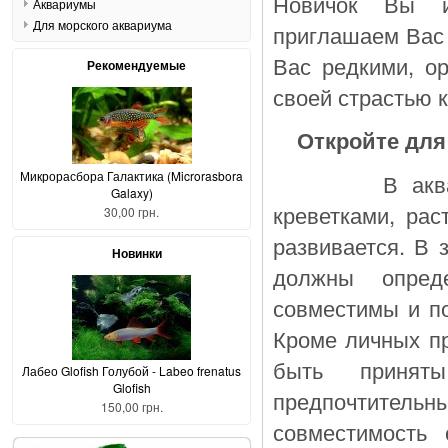
Новичок Вы и
Аквариумы
Для морского аквариума
приглашаем Вас 
Вас редкими, о
Рекомендуемые
своей страстью 
Откройте для
Микрорасбора Галактика (Microrasbora
В аквариуме
Galaxy)
креветками, рас
30,00 грн.
развивается. В 
Новинки
должны опред
совместимы и по
Кроме личных пр
быть принят
Лабео Glofish Голубой - Labeo frenatus
Glofish
предпочтител
150,00 грн.
совместимость