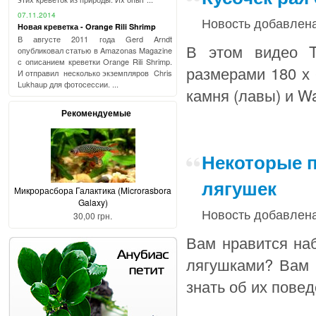
07.11.2014
Новость добавлена
Новая креветка - Orange Rili Shrimp
В августе 2011 года Gerd Arndt
В этом видео T
опубликовал статью в Amazonas Magazine
с описанием креветки Orange Rili Shrimp.
размерами 180 х 
И отправил несколько экземпляров Chris
Lukhaup для фотосессии. ...
камня (лавы) и W
Рекомендуемые
Некоторые 
лягушек
Микрорасбора Галактика (Microrasbora
Galaxy)
Новость добавлена
30,00 грн.
Вам нравится на
лягушками? Вам 
знать об их пове