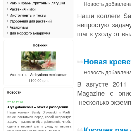
Новость добавлена
Раки и крабы, тритоны и лягушки
Растения и мхи
Наши коллеги San
Инструменты и тесты
Удобрения для растений
непростую задачу
Аквариумы
шаг к уходу от вы
Для морского аквариума
Новинки
Новая кревет
Новость добавлена
Аксолотль - Ambystona mexicanum
1100,00 грн.
В августе 2011
Magazine с опи
Новости
несколько экземп
27.10.2020
Atya gabonensis – отчёт о разведении
Наши коллеги Sandy Brolowski и Martin
Kruck поставили перед собой непростую
задачу - развести Atya gabonensis, чтобы
сделать первый шаг к уходу от вылова
Кусочек рая
этих креветок из природы. Их опыт ...