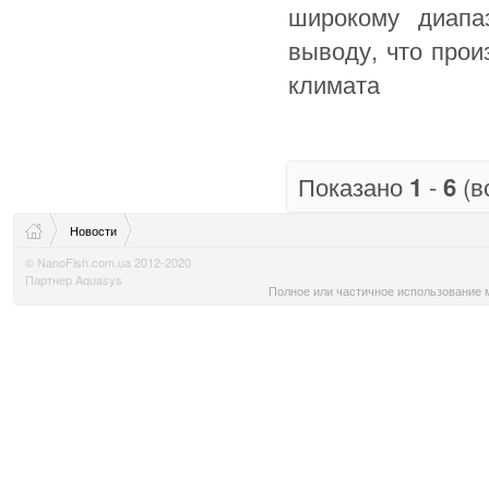
широкому диапа
выводу, что про
климата
Показано
1
-
6
(в
Новости
© NanoFish.com.ua 2012-2020
Партнер Aquasys
Полное или частичное использование м