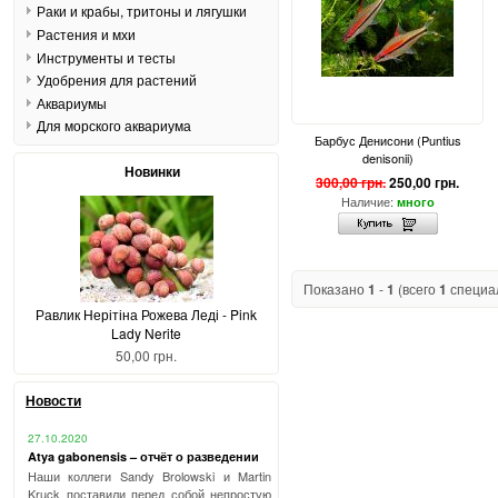
Раки и крабы, тритоны и лягушки
Растения и мхи
Инструменты и тесты
Удобрения для растений
Аквариумы
Для морского аквариума
Барбус Денисони (Puntius
denisonii)
Новинки
300,00 грн.
250,00 грн.
Наличие:
много
Показано
1
-
1
(всего
1
специа
Равлик Нерітіна Рожева Леді - Pink
Lady Nerite
50,00 грн.
Новости
27.10.2020
Atya gabonensis – отчёт о разведении
Наши коллеги Sandy Brolowski и Martin
Kruck поставили перед собой непростую