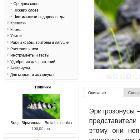
Средних слоев
Нижних слоев
Чистильщики-водорослееды
Креветки
Корма
Улитки
Раки и крабы, тритоны и лягушки
Растения и мхи
Инструменты и тесты
Удобрения для растений
Аквариумы
Для морского аквариума
Новинки
Описание
Специ
Эритрозонусы –
представители
Боція Бірманська - Botia histrionica
этому они неп
100,00 грн.
порадуют как 