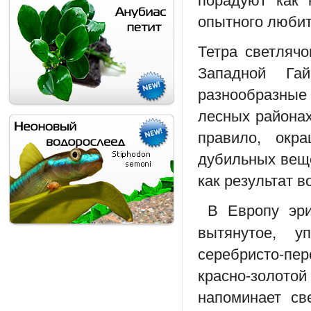
опытного любит
Тетра светлячо
Западной Га
разнообразные
лесных районах,
правило, окр
дубильных веще
как результат в
В Европу эри
вытянутое, 
серебристо-п
красно-золотой
напоминает св