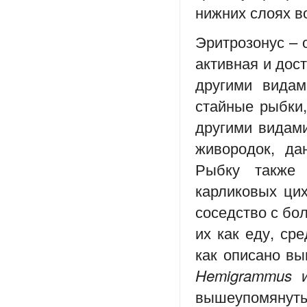
нижних слоях в
Эритрозонус – 
активная и дос
другими видам
стайные рыбки,
другими видам
живородок, да
Рыбку также
карликовых цих
соседство с бо
их как еду, ср
как описано вы
Hemigrammus
вышеупомянуты