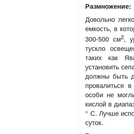
Размножение:
Довольно легко
емкость, в кот
2
300-500 см
, 
тускло освеще
таких как Яв
установить сеп
должны быть д
провалиться в
особи не могл
кислой в диапаз
° С. Лучше исп
суток.