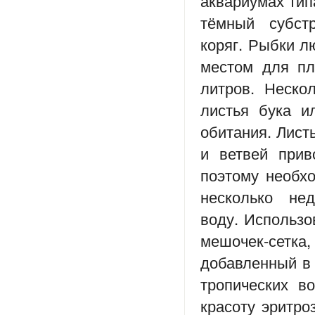
аквариумах тип
тёмный субст
коряг. Рыбки л
местом для пл
литров. Неско
листья бука и
обитания. Лист
и ветвей прив
поэтому необх
несколько не
воду. Использ
мешочек-сет
добавленный в 
тропических в
красоту эритро