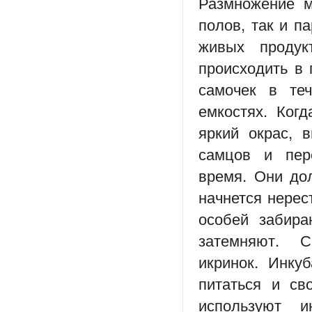
Размножение м
полов, так и п
живых продук
происходить в 
самочек в те
емкостях. Ког
яркий окрас, 
самцов и пер
время. Они до
начнется нерес
особей забира
затемняют. 
икринок. Инку
питаться и св
используют 