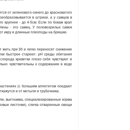
ятся от зеленовато-синего до красноватого
реобразовывается в штрихи, а у самцов в
о крупнее - до 4-5см. Если по бокам крап
лены - это самец. У половозрелых самок
уют икру и длинные плеоподы на брюшке.
 жить при 30 и легко переносят снижение
етки быстрее стареют. рН среды обитания
ислорода креветки плохо себя чувствуют и
сильно чувствительны к содержанию в воде
 растениях (с большим аппетитом поедают
откажутся и от мотыля и трубочника.
ли, вьетнамка, специализированные корма
убовые листочки), слегка отваренные овощи