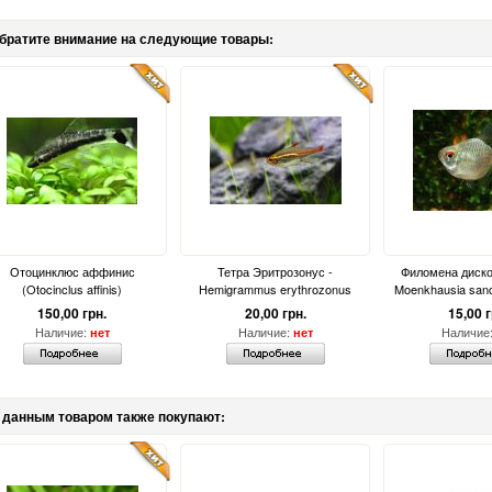
братите внимание на следующие товары:
Отоцинклюс аффинис
Тетра Эритрозонус -
Филомена диско
(Otocinclus affinis)
Hemigrammus erythrozonus
Moenkhausia sanc
150,00 грн.
20,00 грн.
15,00 г
Наличие:
Наличие:
Наличие
нет
нет
 данным товаром также покупают: