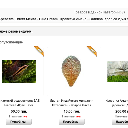
Товаров в данной категории:
57
Креветка Синяя Мечта - Blue Dream
Креветка Амано - Caridina japonica 2,5-3 
акже рекомендуем:
опутсвующие
иамский водорослеед SАЕ
Листья Индийского миндаля -
Креветка Амано
Siamese Algae Eater
Кетапанга - Catappa leaves
japonica 3,
50,00 грн.
15,00 грн.
200,00 
Наличие:
Наличие:
Наличие
нет
нет