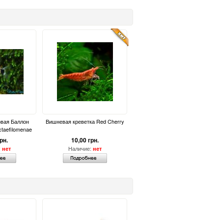
вая Баллон
Вишневая креветка Red Cherry
taefilomenae
рн.
10,00 грн.
:
Наличие:
нет
нет