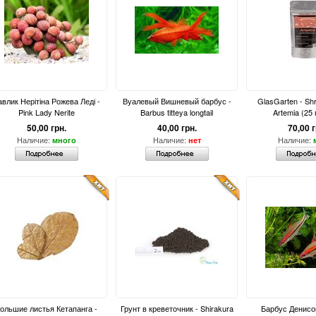
влик Нерітіна Рожева Леді -
Вуалевый Вишневый барбус -
GlasGarten - Sh
Pink Lady Nerite
Barbus titteya longtail
Artemia (25
50,00 грн.
40,00 грн.
70,00 г
Наличие:
Наличие:
Наличие:
много
нет
ольшие листья Кетапанга -
Грунт в креветочник - Shirakura
Барбус Денисон