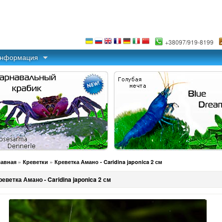
+38097/919-8199
информация
»
»
лавная
Креветки
Креветка Амано - Caridina japonica 2 см
реветка Амано - Caridina japonica 2 см