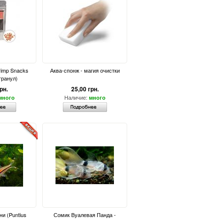
rimp Snacks
Аква-спонж - магия очистки
 гранул)
рн.
25,00 грн.
Наличие:
много
много
и (Puntius
Сомик Вуалевая Панда -