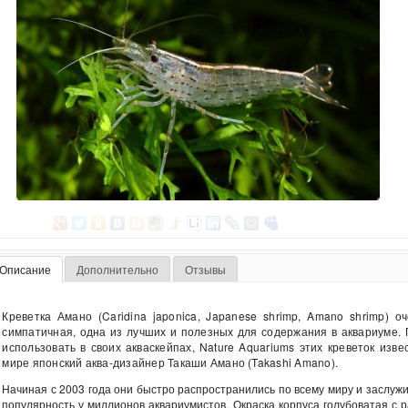
Описание
Дополнительно
Отзывы
Креветка Амано (Caridina japonica, Japanese shrimp, Amano shrimp) оч
симпатичная, одна из лучших и полезных для содержания в аквариуме.
использовать в своих акваскейпах, Nature Aquariums этих креветок изве
мире японский аква-дизайнер Такаши Амано (Takashi Amano).
Начиная с 2003 года они быстро распространились по всему миру и заслуж
популярность у миллионов аквариумистов. Окраска корпуса голубоватая с