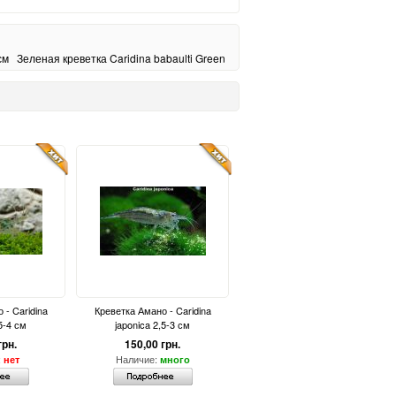
см
Зеленая креветка Caridina babaulti Green
 - Caridina
Креветка Амано - Caridina
5-4 см
japonica 2,5-3 см
грн.
150,00 грн.
:
Наличие:
нет
много