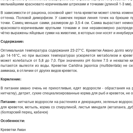
мельчайшими красновато-коричневыми штрихами и точками (длиной 1-3 мм).
В зависимости от рациона, основной цвет тела креветки может слегка измен
оттенка. Половой диморфизм. У самочек первая линия точек на брюшке п
точки. Самец меньше самки, размером до 3,5-4 см. Самка вырастает немног
красновато-коричневыми круглыми точками и они неравномерно распреде
чётко выражены яйцевые сумки на животике, в которых они носят и инкубир
Содержание:
Оптимальная температура содержания 23-27°С. Креветки Амано долго могут
до 14-16°С, но при высоких температурах ускоряется метаболизм и крев
может колебаться от 5,8 до 7,0. При значениях рН более 7.5 и нехватке к
пытаются вылезти из воды. Креветки Caridina japonica (multidentata) не 
аммиака, в отличии от других видов креветок.
Кормление:
В питании амано очень не прихотливые, едят водоросли - обрастания на
нитчатку), детрит, сухие специализированные корма для рыб и креветок, не 
Питание:
нитчатые водоросли на растениях и декорациях, зеленые водорос
для креветок, мотыль, корма со спирулиной, листья миндаля (кетапанга, д
(болгарский перец, кабачок)
Особенности:
Креветки Аман