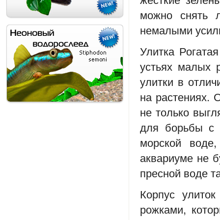
можно снять 
немалыми усили
Улитка Рогатая
устьях малых 
улитки в отлич
на растениях. 
не только выгл
для борьбы с 
морской воде,
аквариуме не б
пресной воде та
Корпус улиток
рожками, кото