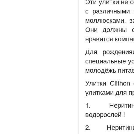
Эти улитки не 
с различными 
моллюсками, з
Они должны с
нравится компа
Для рождения
специальные ус
молодёжь питае
Улитки Сlithon
улитками для п
1. Неритины 
водорослей !
2. Неритины 