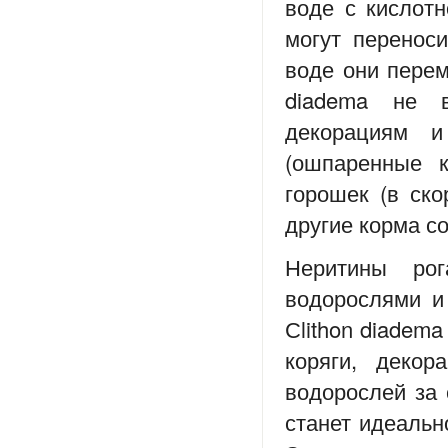
воде с кислотн
могут перенос
воде они перем
diadema не 
декорациям и
(ошпаренные к
горошек (в ско
другие корма с
Неритины рог
водорослями и
Сlithon diadema
коряги, деко
водорослей за 
станет идеальн