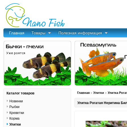
Главная
Товары
Полезная информация
»
»
Каталог товаров
Главная
Улитки
Улитка Рога
Новинки
Улитка Рогатая Неритина Била
Рыбки
Креветки
Корма
Улитки