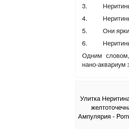
3. Неритины 
4. Неритины н
5. Они яркие,
6. Неритины Sp
Одним словом,
нано-аквариум з
Улитка Неритина
желтоточечна
Ампулярия - Poma