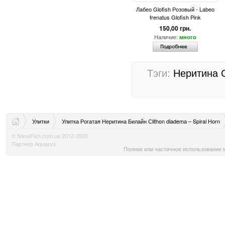
Лабео Glofish Розовый - Labeo
frenatus Glofish Pink
150,00 грн.
Наличие:
много
Тэги:
Неритина 
Улитки
Улитка Рогатая Неритина Билайн Сlithon diadema – Spiral Horn
© NanoFish.com.ua 2012-2020
Партнер Aquasys
Полное или частичное использование м