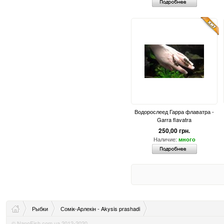
Водорослеед Гарра флаватра -
Garra flavatra
250,00 грн.
Наличие:
много
Рыбки
Сомік-Арлекін - Akysis prashadi
© NanoFish.com.ua 2012-2020