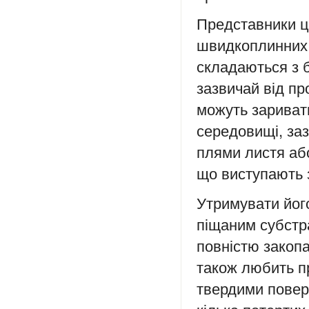
Представники 
швидкоплинних с
складаються з б
зазвичай від пр
можуть заривати
середовищі, за
плями листя або 
що виступають з
Утримувати йог
піщаним субстр
повністю закоп
також любить п
твердими повер