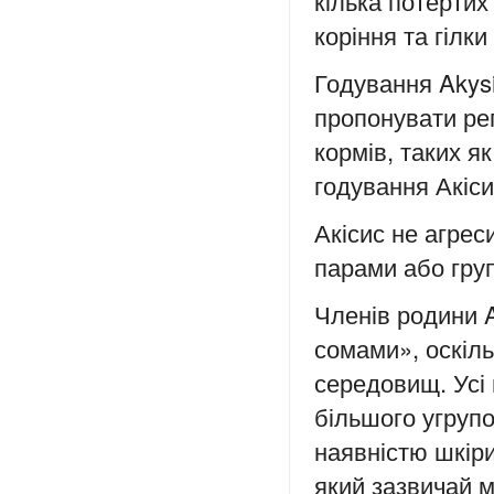
кілька потертих
коріння та гілки
Годування Akysi
пропонувати ре
кормів, таких я
годування Акіси
Акісис не агрес
парами або гру
Членів родини 
сомами», оскіл
середовищ. Усі 
більшого угрупо
наявністю шкір
який зазвичай м