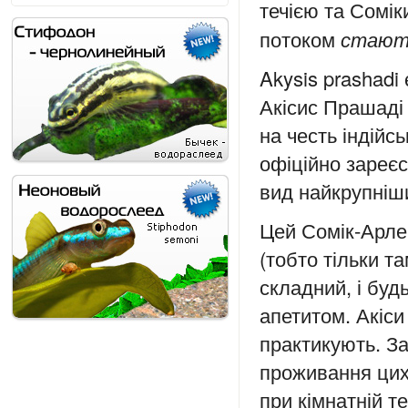
течією та Сомік
потоком
стають
Akysis prashadi
Акісис Прашаді 
на честь індійс
офіційно зареє
вид найкрупніши
Цей Сомік-Арлек
(тобто тільки та
складний, і буд
апетитом. Акіси
практикують. З
проживання цих
при кімнатній т