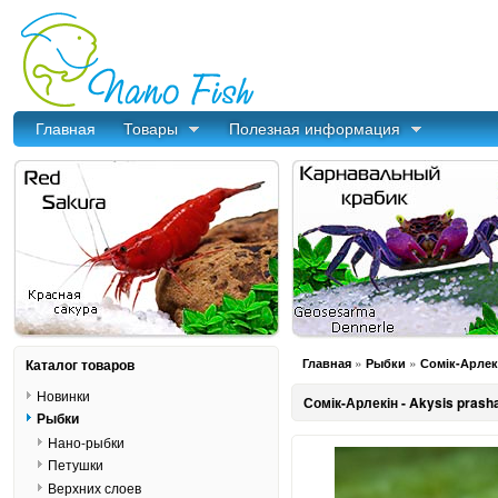
Главная
Товары
Полезная информация
»
»
Каталог товаров
Главная
Рыбки
Сомік-Арлекі
Новинки
Сомік-Арлекін - Akysis prash
Рыбки
Нано-рыбки
Петушки
Верхних слоев