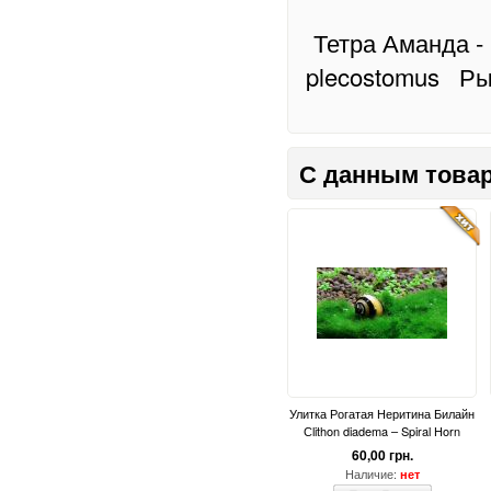
Тетра Аманда -
plecostomus
Ры
С данным товар
Улитка Рогатая Неритина Билайн
Сlithon diadema – Spiral Horn
60,00 грн.
Наличие:
нет