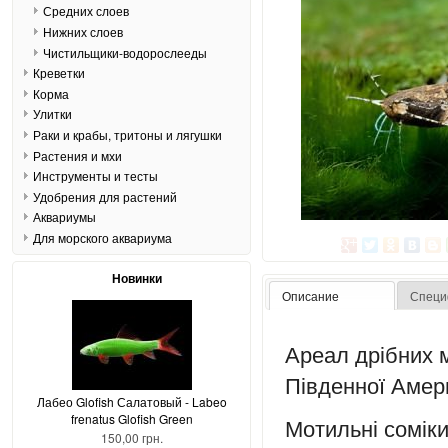
Средних слоев
Нижних слоев
Чистильщики-водорослееды
Креветки
Корма
Улитки
Раки и крабы, тритоны и лягушки
Растения и мхи
Инструменты и тесты
Удобрения для растений
Аквариумы
Для морского аквариума
Новинки
Описание
Специ
Ареал дрібних м
Південної Амери
Лабео Glofish Салатовый - Labeo
frenatus Glofish Green
Мотильні соміки 
150,00 грн.