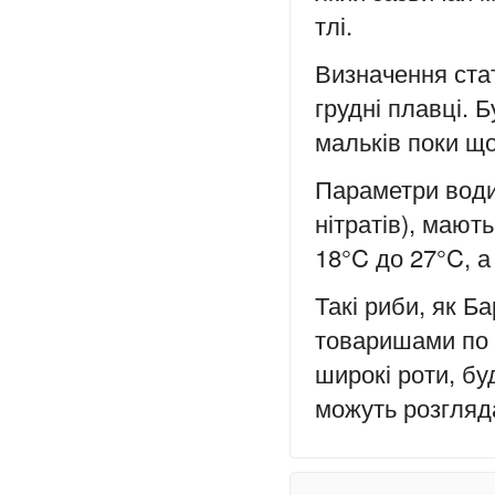
тлі.
Визначення стат
грудні плавці. 
мальків поки щ
Параметри води,
нітратів), мают
18°C до 27°C, а
Такі риби, як Б
товаришами по 
широкі роти, бу
можуть розгляд