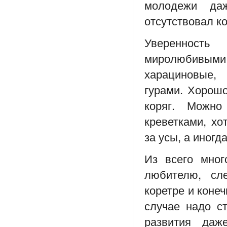
молодежи да
отсутствовал к
Уверенность
миролюбивыми
харациновые,
гурами. Хорошо
коряг. Можн
креветками, хо
за усы, а иногд
Из всего мног
любителю, сле
коретре и коне
случае надо с
развития даж