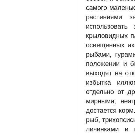
самого маленьк
растениями 
использовать 
крыловидных па
освещенных ак
рыбами, гурам
положении и б
выходят на отк
избытка иллю
отдельно от д
мирными, неаг
достается корм
рыб, трихопсис
личинками и 