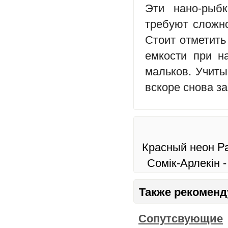
Эти нано-рыб
требуют сложно
Стоит отметить
емкости при н
мальков. Учиты
вскоре снова з
Красный неон Par
Сомік-Арлекін -
Также рекоменд
Сопутсвующие