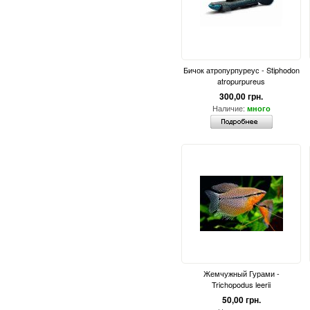
Бичок атропурпуреус - Stiphodon
atropurpureus
300,00 грн.
Наличие:
много
Жемчужный Гурами -
Trichopodus leerii
50,00 грн.