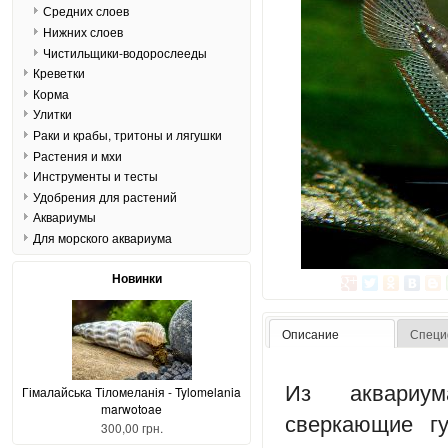
Средних слоев
Нижних слоев
Чистильщики-водорослееды
Креветки
Корма
Улитки
Раки и крабы, тритоны и лягушки
Растения и мхи
Инструменты и тесты
Удобрения для растений
Аквариумы
Для морского аквариума
Новинки
Описание
Специ
Из аквариу
Гімалайська Тіломеланія - Tylomelania
marwotoae
сверкающие г
300,00 грн.