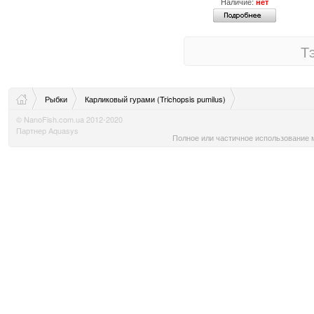
Наличие:
нет
Т
Рыбки
Карликовый гурами (Trichopsis pumilus)
© NanoFish.com.ua 2012-2020
Партнер Aquasys
Полное или частичное использование м