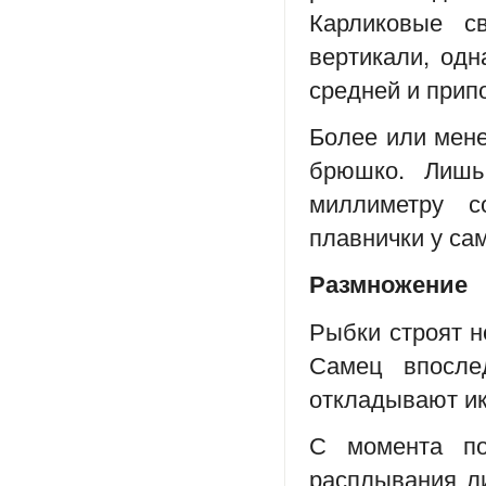
Карликовые с
вертикали, одн
средней и прип
Более или мене
брюшко. Лишь
миллиметру с
плавнички у са
Размножение
Рыбки строят н
Самец впосле
откладывают ик
С момента по
расплывания ли