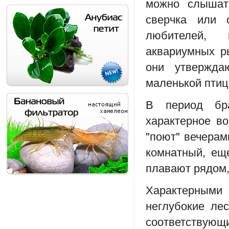
можно слышат
сверчка или 
любителей, 
аквариумных р
они утвержда
маленькой птиц
В период бр
характерное в
"поют" вечерам
комнатный, еще
плавают рядом,
Характерными
неглубокие ле
соответствую