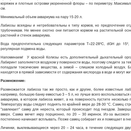
коряжек и плотные островки укорененной флоры – по периметру. Максимал
см.
Минимальный объем аквариума на пару 15-20 л.
Лабиозы всеядны и нетребовательны к типу кормов, но предпочтение о
трубочникам. Не менее охотно они питаются кормом на растительной осн
растений и стенок аквариума.
Вода предпочтительна следующих параметров Т=22-28ºC, dGH до 15º,
регулярная подмена воды.
Напоминаем! У красной Колизы есть дополнительный дыхательный орга
Лабиринт заполняется воздухом у поверхности воды, поэтому следите за те
попадали токсические вещества, а зимой – слишком холодный воздух. 
находятся в прямой зависимости от содержания кислорода в воде и могут жи
Размножение:
Размножается лабиоза так же просто, как и другие, более известные ла
например, большую банку емкостью 3 – 5 л, но лучше всего воспользоваться 
аквариума, в котором лабиоза живет, а на поверхность пустите несколько
Температуру воды следует поднять по крайней мере до 28-30 °С. Самец строи
"завлекает" самку для нереста, который происходит под гнездом. Завер
вверх. Самка мечет икру порционно, по 20 – 30 икринок. Из-за высоког
постепенно начинают всплывать. Позже самец собирает их и помещает в гне
Личинки, выклевывающиеся через 20 – 24 часа, в течение следующих двух