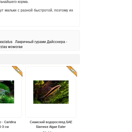
льчайшего корма.
ут мальки с разной быстротой, поэтому их
asciatus
Лакричный гурами Дайсснера -
yzias woworae
 - Caridina
Сиамский водорослеед SАЕ
5-3 см
Siamese Algae Eater