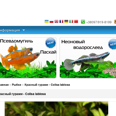
+38097/919-8199
информация
»
»
лавная
Рыбки
Красный гурами - Colisa labiosa
расный гурами - Colisa labiosa