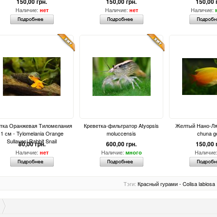
150,00 грн.
150,00 грн.
150,00 
Наличие:
Наличие:
Наличие:
нет
нет
тка Оранжевая Тиломелания
Креветка-фильтратор Atyopsis
Желтый Нано-Лял
1 см - Tylomelania Orange
moluccensis
chuna g
Sullavesi Rabbit Snail
80,00 грн.
600,00 грн.
150,00 
Наличие:
Наличие:
Наличие
нет
много
Тэги:
Красный гурами - Colisa labiosa