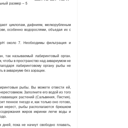
ьный размер – 5
тдают циклопам, дафниям, мелкорубленым
ове, особенно водорослями, объедая их с
 рН около 7. Необходимы фильтрация и
н, так называемый лабиринтовый орган.
м, чтобы в пространство над аквариумом не
Благодаря лабиринтовому органу рыбы не
ть в аквариуме без аэрации.
биринтовые рыбы. Вы можете отвести ей,
нерестовиком. Заполните его водой из того
 плавающих растений (Сальвиния, Пистия).
т пенное гнездо и, как только оно готово,
шая нерест, рыбы располагаются брюшком
о содержания жиров икринки легче воды и
здо.
 дней, пока не начнут свободно плавать,