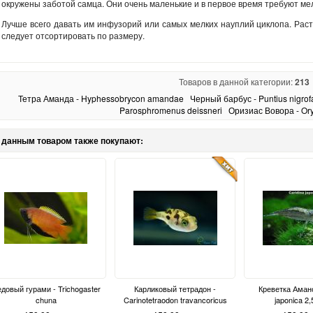
окружены заботой самца. Они очень маленькие и в первое время требуют ме
Лучше всего давать им инфузорий или самых мелких науплий циклопа. Раст
следует отсортировать по размеру.
Товаров в данной категории:
213
Тетра Аманда - Hyphessobrycon amandae
Черный барбус - Puntius nigrof
Parosphromenus deissneri
Оризиас Вовора - Or
 данным товаром также покупают:
довый гурами - Trichogaster
Карликовый тетрадон -
Креветка Амано
chuna
Carinotetraodon travancoricus
japonica 2,