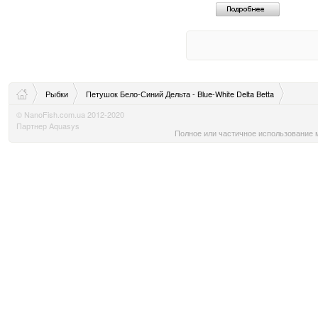
Рыбки
Петушок Бело-Синий Дельта - Blue-White Delta Betta
© NanoFish.com.ua 2012-2020
Партнер Aquasys
Полное или частичное использование м