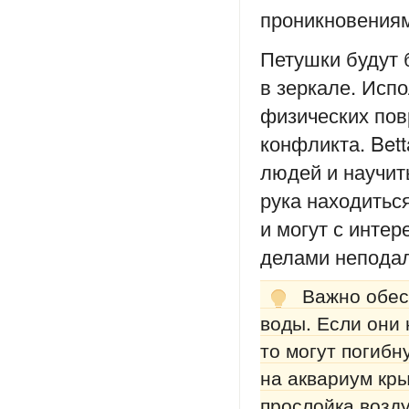
проникновениям
Петушки будут 
в зеркале. Исп
физических пов
конфликта. Bet
людей и научит
рука находитьс
и могут с инте
делами неподал
Важно обес
воды. Если они 
то могут погибн
на аквариум кры
прослойка возд