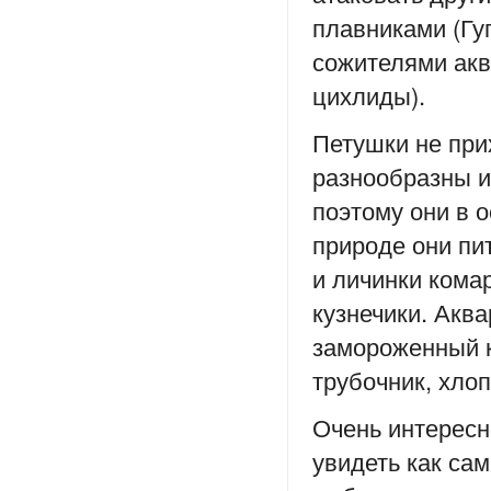
плавниками (Гу
сожителями акв
цихлиды).
Петушки не при
разнообразны и
поэтому они в 
природе они п
и личинки комар
кузнечики. Акв
замороженный к
трубочник, хлоп
Очень интересн
увидеть как са