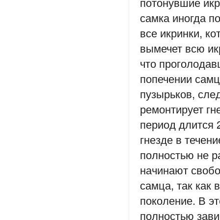
потонувшие икри
самка иногда п
все икринки, ко
вымечет всю ик
что проголодав
попечении самц
пузырьков, след
ремонтирует гн
период длится 
гнезде в течен
полностью не р
начинают свобо
самца, так как
поколение. В э
полностью зави