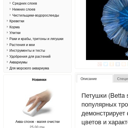
Средних слоев
Нижних слоев
Чистильщики-водорослееды
Креветки
Корма
Улитки
Раки и крабы, тритоны и лягушки
Растения и мхи
Инструменты и тесты
Удобрения для растений
Аквариумы
Для морского аквариума
Описание
Специ
Новинки
Петушки (Betta 
популярных тро
демонстрирует 
цветов и харак
Аква-спонж - магия очистки
25,00 грн.