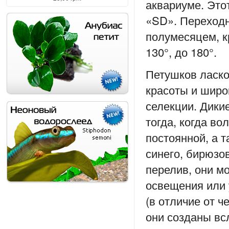
аквариуме. Это
«SD». Переход
полумесяцем, к
130°, до 180°.
Петушков ласко
красоты и широ
селекции. Дики
тогда, когда во
постоянной, а 
синего, бирюзо
перелив, они м
освещения или у
(в отличие от ч
они созданы вс