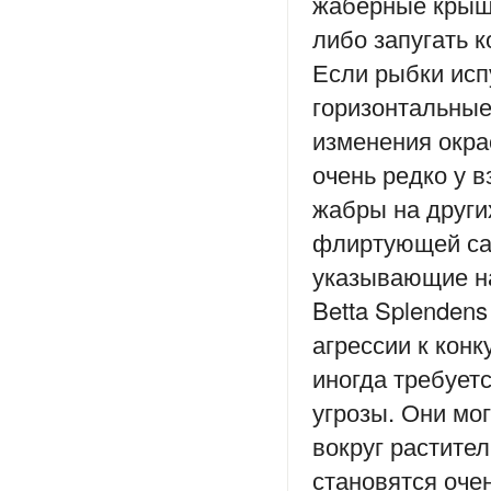
жаберные крышк
либо запугать к
Если рыбки исп
горизонтальные 
изменения окра
очень редко у 
жабры на други
флиртующей са
указывающие на
Betta Splendens
агрессии к кон
иногда требуетс
угрозы. Они мо
вокруг растите
становятся оче