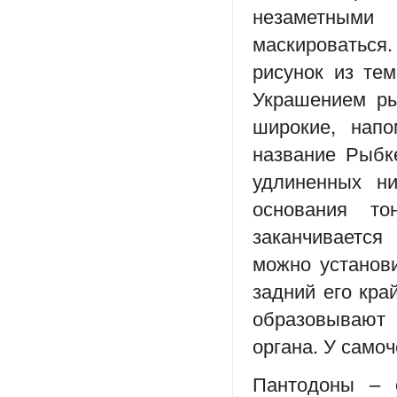
незаметными 
маскироватьс
рисунок из те
Украшением ры
широкие, нап
название Рыбк
удлиненных н
основания т
заканчивается
можно установ
задний его кра
образовывают
органа. У само
Пантодоны – 