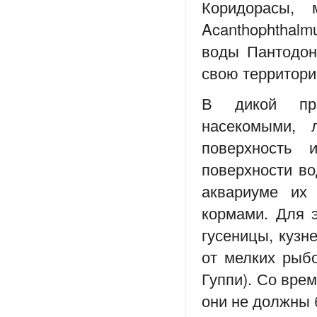
Коридорасы, м
Acanthophthal
воды Пантодон
свою территори
В дикой при
насекомыми,
поверхность
поверхности во
аквариуме их
кормами. Для э
гусеницы, кузн
от мелких рыб
Гуппи). Со вре
они не должны 