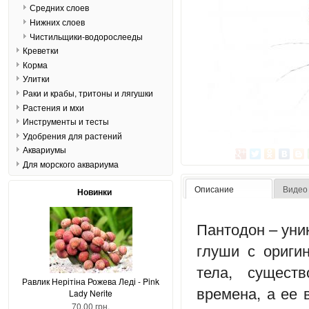
Средних слоев
Нижних слоев
Чистильщики-водорослееды
Креветки
Корма
Улитки
Раки и крабы, тритоны и лягушки
Растения и мхи
Инструменты и тесты
Удобрения для растений
Аквариумы
Для морского аквариума
Описание
Видео
Новинки
Пантодон – уни
глуши с ориги
тела, сущест
Равлик Нерітіна Рожева Леді - Pink
времена, а ее 
Lady Nerite
70,00 грн.