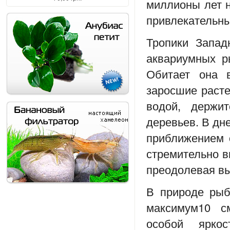
миллионы лет н
привлекательны
Тропики Запад
аквариумных р
Обитает она 
заросшие раст
водой, держи
деревьев. В дн
приближением с
стремительно в
преодолевая вы
В природе рыб
максимум10 с
особой ярко