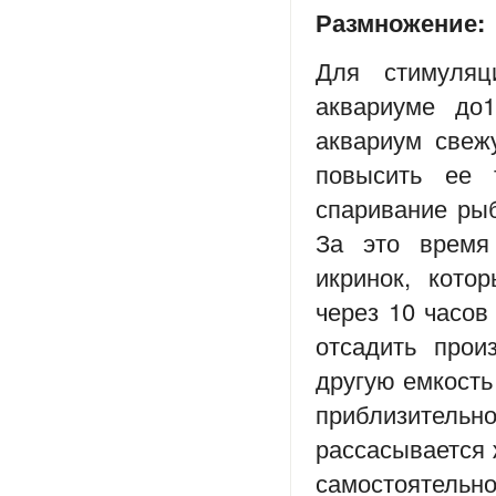
Размножение:
Для стимуляц
аквариуме до1
аквариум свеж
повысить ее 
спаривание рыб
За это время
икринок, кото
через 10 часов
отсадить прои
другую емкость
приблизител
рассасывается 
самостоятельно