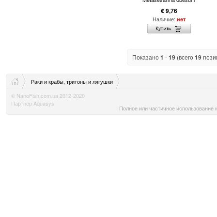
€ 9,76
Наличие:
нет
Показано
1
-
19
(всего
19
пози
Раки и крабы, тритоны и лягушки
© NanoFish.com.ua 2012-2020
Партнер Aquasys
Полное или частичное использование м