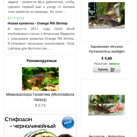
задачу - развести Atya gabonensis, чтобы
сделать первый шаг к уходу от вылова
этих креветок из природы. Их опыт ...
07.11.2014
Новая креветка - Orange Rili Shrimp
В августе 2011 года Gerd Arndt
опубликовал статью в Amazonas Magazine
с описанием креветки Orange Rili Shrimp.
Сравнить
И отправил несколько экземпляров Chris
Карликовая лягушка
Lukhaup для фотосессии. ...
Hymenochirus boettgeri
€ 4,88
Рекомендуемые
Наличие:
много
Микрорасбора Галактика (Microrasbora
Galaxy)
€ 0,73
Сравнить
Аксолотль - Ambystona