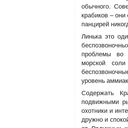
обычного. Сов
крабиков – они
панцирей никог
Линька это од
беспозвоночны
проблемы во 
морской сол
беспозвоночн
уровень аммиак
Содержать К
подвижными ры
охотники и инт
дружно и спокой
от Радужных к