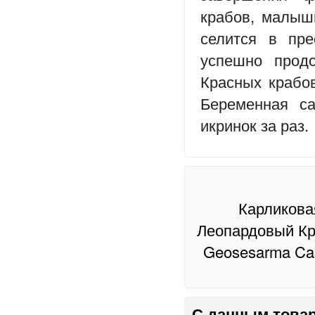
крабов, малыш
селится в пре
успешно прод
Красных крабов
Беременная с
икринок за раз.
Карликовая
Леопардовый Кра
Geosesarma Car
С данным товар