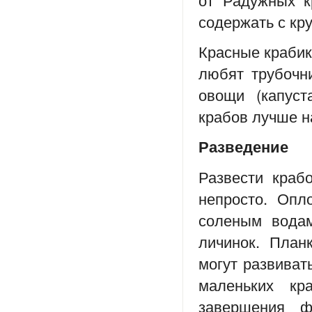
содержать с кр
Красные крабики
любят трубочн
овощи (капуст
крабов лучше н
Разведение
Развести краб
непросто. Опл
соленым водам
личинок. План
могут развиват
маленьких кр
завершения ф