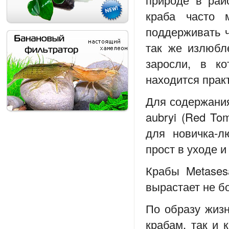
краба часто 
поддерживать ч
так же излюбл
заросли, в ко
находится практ
Для содержани
aubryi (Red To
для новичка-л
прост в уходе и
Крабы Metases
вырастает не б
По образу жизн
крабам, так и 