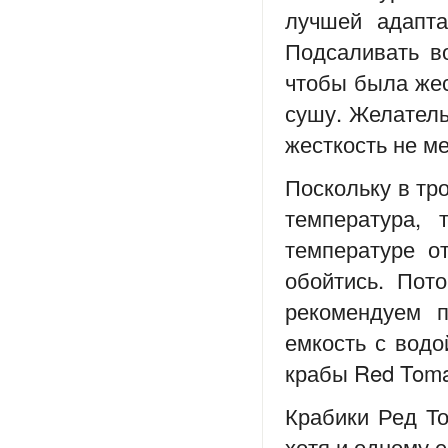
лучшей адапта
Подсаливать в
чтобы была жес
сушу. Желатель
жесткость не м
Поскольку в тр
температура, 
температуре о
обойтись. Пот
рекомендуем п
емкость с водо
крабы Red Toma
Крабики Ред То
хотя и одному е