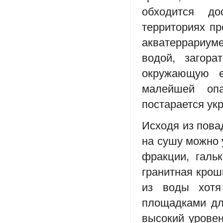
обходится д
территориях п
акватеррариуме
водой, загора
окружающую е
малейшей оп
постарается ук
Исходя из пова
на сушу можно у
фракции, галь
гранитная крош
из воды хот
площадками дл
высокий уровен