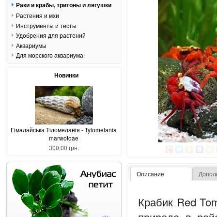
Раки и крабы, тритоны и лягушки
Растения и мхи
Инструменты и тесты
Удобрения для растений
Аквариумы
Для морского аквариума
Новинки
Гімалайська Тіломеланія - Tylomelania
marwotoae
300,00 грн.
Описание
Допол
Крабик Red Tom
природе в рай