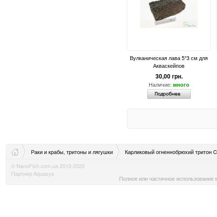
Вулканическая лава 5*3 см для
Акваскейпов
30,00 грн.
Наличие:
много
Раки и крабы, тритоны и лягушки
Карликовый огненнобрюхий тритон Cyn
© NanoFish.com.ua 2012-2020
Партнер Aquasys
Полное или частичное использование м