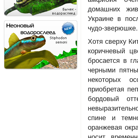
домашних жи
Украине в пос
чудо-зверюшке.
Хотя сверху Ки
коричневый цв
бросается в гл
черными пятны
некоторых ос
приобретая пеп
бордовый отт
невыразительн
спине и темн
оранжевая окра
носит временн