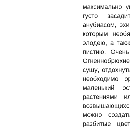
максимально у
густо засади
анубиасом, эх
которым необя
элодею, а так
пистию. Очень
Огненнобрюхие
сушу, отдохнут
необходимо о
маленький ос
растениями и
возвышающихся 
можно создат
разбитые цвет