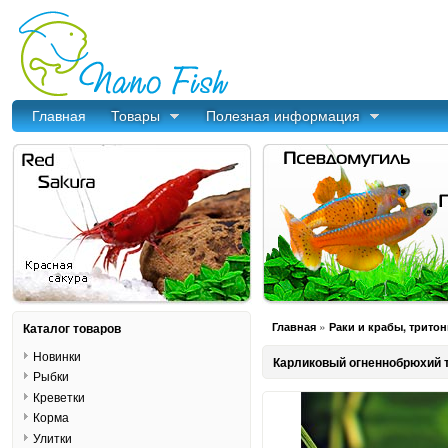
Главная
Товары
Полезная информация
»
Каталог товаров
Главная
Раки и крабы, трито
Новинки
Карликовый огненнобрюхий тр
Рыбки
Креветки
Корма
Улитки