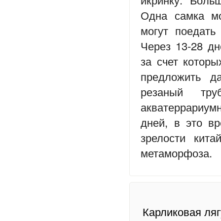
Одна самка мо
могут поедать
Через 13-28 д
за счет котор
предложить д
резаный тру
акватеррариум
дней, в это в
зрелости кита
метаморфоза.
Карликовая ляг