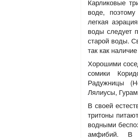
Карликовые тр
воде, поэтому
легкая аэраци
воды следует п
старой воды. С
так как наличие
Хорошими сосед
сомики Корид
Радужницы (Н
Лялиусы, Гурам
В своей естест
тритоны питаю
водными беспоз
амфибий. В 