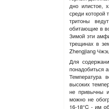
дно илистое, х
среди которой т
тритоны веду
обитающие в в
Зимой эти амфи
трещинах в зем
Zhengjiang Чжэ
Для содержани
понадобиться а
Температура в
высоких темпер
не привычны и
можно не обогр
16-18
°C - им о