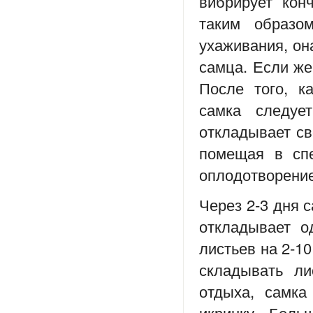
вибрирует кон
таким образо
ухаживания, она
самца. Если же
После того, к
самка следуе
откладывает св
помещая в спе
оплодотворение
Через 2-3 дня с
откладывает о
листьев на 2-1
складывать ли
отдыха, самка
икринку. Боль