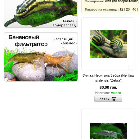
имя (по возрастанию
Сортировка:
12
|
20
|
40
|
Товаров на странице:
Сравнить
Улитка Неритина Зебра (Neritina
natalensis "Zebra")
80,00 грн.
Наличие:
много