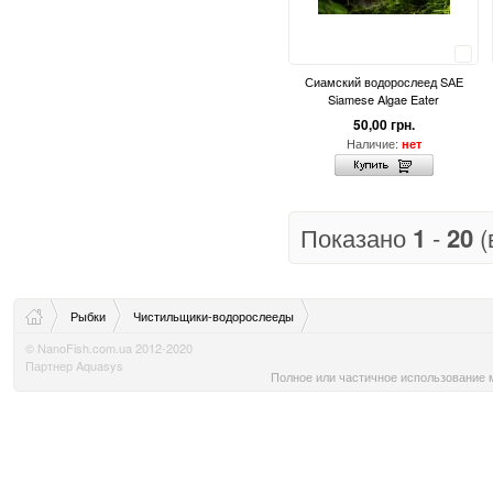
Сравнить
Сиамский водорослеед SАЕ
Siamese Algae Eater
50,00 грн.
Наличие:
нет
Показано
1
-
20
(
Рыбки
Чистильщики-водорослееды
© NanoFish.com.ua 2012-2020
Партнер Aquasys
Полное или частичное использование м