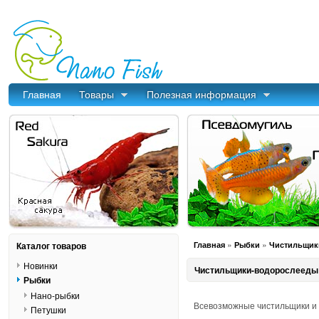
Главная
Товары
Полезная информация
»
»
Каталог товаров
Главная
Рыбки
Чистильщик
Новинки
Чистильщики-водорослееды
Рыбки
Нано-рыбки
Всевозможные чистильщики и 
Петушки