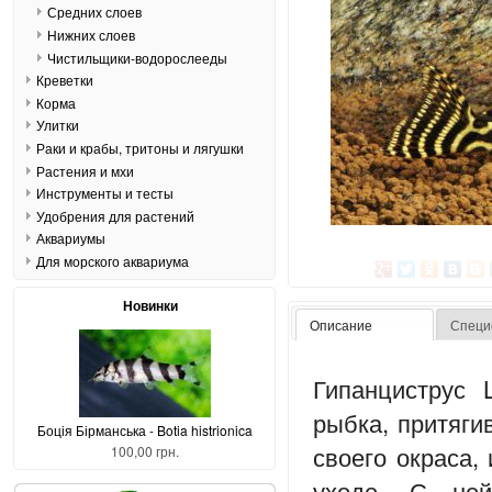
Средних слоев
Нижних слоев
Чистильщики-водорослееды
Креветки
Корма
Улитки
Раки и крабы, тритоны и лягушки
Растения и мхи
Инструменты и тесты
Удобрения для растений
Аквариумы
Для морского аквариума
Новинки
Описание
Специ
Гипанциструс 
рыбка, притяг
Боція Бірманська - Botia histrionica
своего окраса,
100,00 грн.
уходе. С не