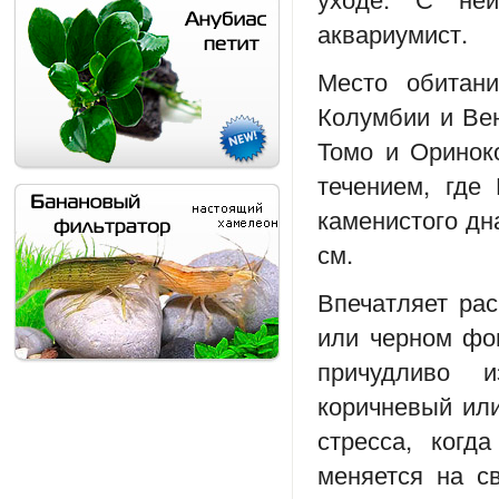
аквариумист.
Место обитан
Колумбии и Вен
Томо и Оринок
течением, где
каменистого дн
см.
Впечатляет рас
или черном фон
причудливо 
коричневый или
стресса, ког
меняется на с