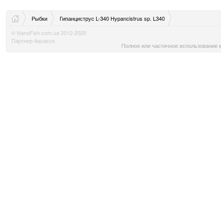
Рыбки
Гипанциструс L-340 Hypancistrus sp. L340
© NanoFish.com.ua 2012-2020
Партнер Aquasys
Полное или частичное использование м