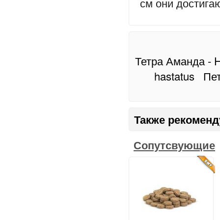
см они достига
Тетра Аманда - 
hastatus
Пет
Также рекоменд
Сопутсвующие