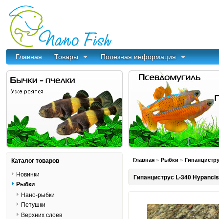
Главная
Товары
Полезная информация
»
»
Каталог товаров
Главная
Рыбки
Гипанциструс
Новинки
Гипанциструс L-340 Hypancist
Рыбки
Нано-рыбки
Петушки
Верхних слоев