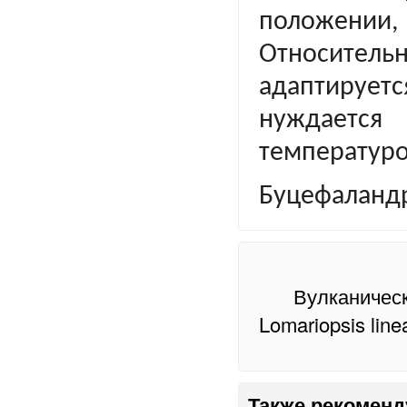
положении, 
Относите
адаптируетс
нуждаетс
т
емператур
Буцефаланд
Вулканическ
Lomariopsis line
Также рекоменд