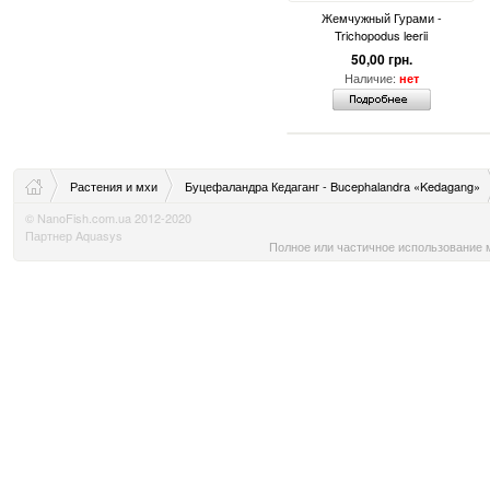
Жемчужный Гурами -
Trichopodus leerii
50,00 грн.
Наличие:
нет
Растения и мхи
Буцефаландра Кедаганг - Bucephalandra «Kedagang»
© NanoFish.com.ua 2012-2020
Партнер Aquasys
Полное или частичное использование м