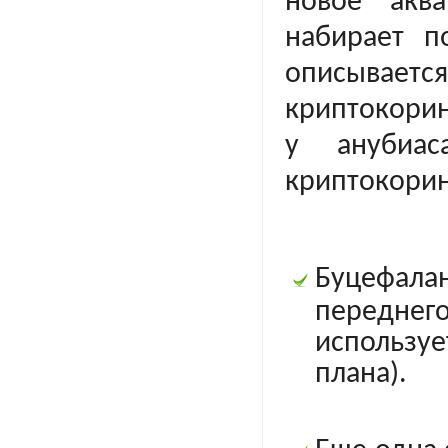
новое аква
набирает п
описывается
криптокорин
у анубиа
криптокори
Буцефала
передне
использу
плана).