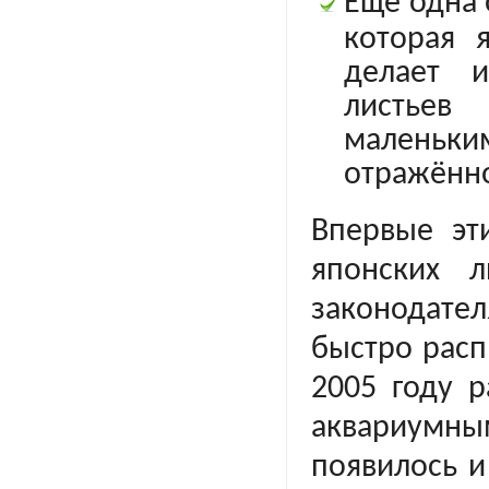
Еще одна 
которая 
делает и
листьев
маленьким
отражённо
Впервые эт
японских 
законодате
быстро расп
2005 году 
аквариумны
появилось 