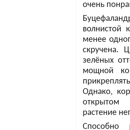
очень понр
Буцефаланд
волнистой 
менее одног
скручена. 
зелёных отт
мощной ко
прикреплят
Однако, ко
открытом 
растение не
Способно 