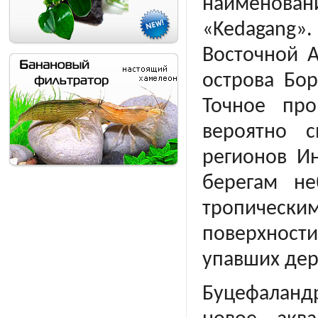
наименова
«Kedagang»
Восточной А
острова Бор
Точное про
вероятно 
регионов И
берегам не
тропическ
и
поверхност
упавших дер
Буцефаланд