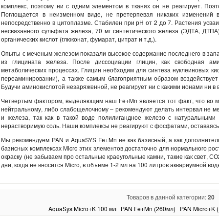
комплекс, поэтому ни с одним элементом в тканях он не реагирует. Поэ
Поглощается в неизменном виде, не претерпевая никаких изменений в
непосредственно в цитоплазме. Стабилен при рН от 2 до 7. Растения усваи
несвязанного сульфата железа, 70 мг синтетического железа (ЭДТА, ДТПА)
органических кислот (глюконат, фумарат, цитрат и т.д.).
Опыты с меченым железом показали высокое содержание последнего в зап
из глицината железа. После диссоциации глицин, как свободная ами
метаболических процессах. Глицин необходим для синтеза нуклеиновых кис
переаминировании), а также самым благоприятным образом воздействует 
Будучи аминокислотой незаряженной, не реагирует ни с какими ионами ни в 
Четвертым фактором, выделяющим наш Fe+Mn является тот факт, что во мно
нейтральному, либо слабощелочному – рекомендуют делать интервал не м
и железа, так как в такой воде полилигандное железо с натуральными
нерастворимую соль. Наши комплексы не реагируют с фосфатами, оставаясь
Мы рекомендуем PAN и AquaSYS Fe+Mn не как базисный, а как дополнител
базисных комплексах Micro этих элементов достаточно для нормального ро
окраску (не забываем про остальные краеугольные камни, такие как свет, С
дни, когда не вносится Micro, в объеме 1-2 мл на 100 литров аквариумной вод
Товаров в данной категории:
20
AquaSys Micro+K 100 мл
PAN Fe+Mn (260мл)
PAN Micro+K (