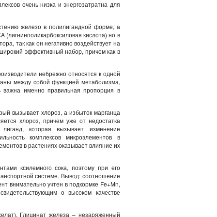
лексов очень низка и энергозатратна для
стению железо в полилигандной форме, а
A (лигнинполикарбоксиловая кислота) но в
тора, так как он негативно воздействует на
 широкий эффективный набор, причем как в
роизводители небрежно относятся к одной
язаны между собой функцией метаболизма,
нь важна именно правильная пропорция в
рый вызывает хлороз, а избыток марганца
яется хлороз, причем уже от недостатка
 лиганд, которая вызывает изменение
ильность комплексов микроэлементов в
ементов в растениях оказывает влияние их
нтами ксилемного сока, поэтому при его
ранспортной системе. Вывод: соотношение
ент внимательно учтен в подкормке Fe+Mn,
свидетельствующим о высоком качестве
хелат). Глицинат железа – незаряженный