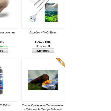
гия очистки
Скребок NANO Silver
рн.
500,00 грн.
Наличие:
много
3
™ 500 мл
Улитка Оранжевая Тиломелания
- Tylomelania Orange Sullavesi