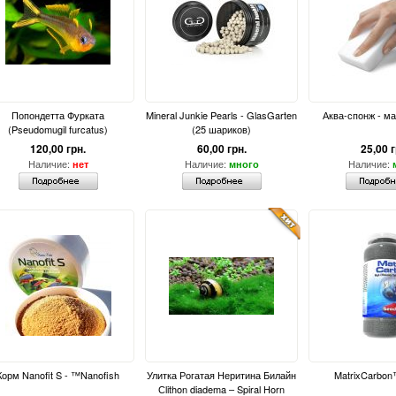
Попондетта Фурката
Mineral Junkie Pearls - GlasGarten
Аква-спонж - ма
(Pseudomugil furcatus)
(25 шариков)
120,00 грн.
60,00 грн.
25,00 г
Наличие:
Наличие:
Наличие:
нет
много
Корм Nanofit S - ™Nanofish
Улитка Рогатая Неритина Билайн
MatrixCarbon
Сlithon diadema – Spiral Horn