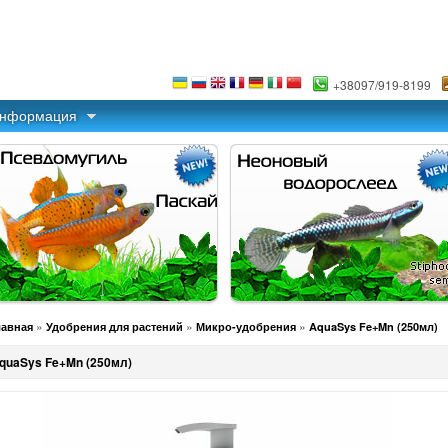
+38097/919-8199
информация
»
»
»
лавная
Удобрения для растений
Микро-удобрения
AquaSys Fe+Mn (250мл)
quaSys Fe+Mn (250мл)