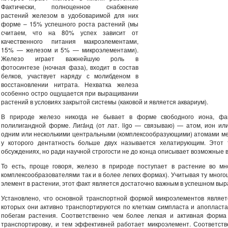
Фактически, полноценное снабжение
растений железом в удобоваримой для них
форме – 15% успешного роста растений (мы
считаем, что на 80% успех зависит от
качественного питания макроэлементами,
15% — железом и 5% — микроэлементами).
Железо играет важнейшую роль в
фотосинтезе (ночная фаза), входит в состав
белков, участвует наряду с молибденом в
восстановлении нитрата. Нехватка железа
особенно остро ощущается при выращивании
растений в условиях закрытой системы (каковой и является аквариум).
В природе железо никогда не бывает в форме свободного иона, фак
полилигандной форме. Лига́нд (от лат. ligo — связываю) — атом, ион ил
одним или несколькими центральными (комплексообразующими) атомами мет
у которого дентатность больше двух называется хелатирующим. Этот
обсуждениях, но ради научной строгости не до конца описывает возможные 
То есть, проще говоря, железо в природе поступает в растение во мн
комплексообразователями так и в более легких формах). Учитывая ту мног
элемент в растении, этот факт является достаточно важным в успешном вы
Установлено, что основной транспортной формой микроэлементов являетс
которых они активно транспортируются по клеткам симпласта и апопласта 
побегам растения. Соответственно чем более легкая и активная форма
транспортировку, и тем эффективней работает микроэлемент. Соответств