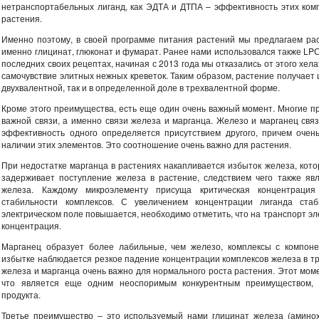
нетранспортабельных лиганд, как ЭДТА и ДТПА – эффективность этих комп
растения.
Именно поэтому, в своей программе питания растений мы предлагаем ра
именно глицинат, глюконат и фумарат. Ранее нами использовался также LPС
последних своих рецептах, начиная с 2013 года мы отказались от этого хела
самочувствие элитных нежных креветок. Таким образом, растение получает
двухвалентной, так и в определенной доле в трехвалентной форме.
Кроме этого преимущества, есть еще один очень важный момент. Многие п
важной связи, а именно связи железа и марганца. Железо и марганец св
эффективность одного определяется присутствием другого, причем оче
наличии этих элементов. Это соотношение очень важно для растения.
При недостатке марганца в растениях накапливается избыток железа, кото
задерживает поступление железа в растение, следствием чего также явл
железа. Каждому микроэлементу присуща критическая концентрация
стабильности комплексов. С увеличением концентрации лиганда стаб
электрическом поле повышается, необходимо отметить, что на транспорт эл
концентрация.
Марганец образует более лабильные, чем железо, комплексы с компоне
избытке наблюдается резкое падение концентрации комплексов железа в т
железа и марганца очень важно для нормального роста растения. Этот мом
что является еще одним неоспоримым конкурентным преимуществом, 
продукта.
Третье преимущество – это используемый нами глицинат железа (амино