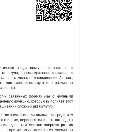
тически всегда поступая в растение в
и молекула, непосредственно связанная с
алла в комплексном соединении. Лиганд ,
 термин чаще используется в различных
варианты.
огих связанных формах (как с крупными
оцелевую функцию, которую выполняет этот
ращивании сложных аквакультур.
я их комплекс с лигандами, посредством
к ксилеме, переносятся с потоком воды к
 лиганда – там меньше энергозатрат на
енно при использовании таких массивных