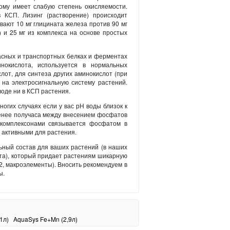
тому имеет слабую степень окисляемости.
 КСП. Лизинг (растворение) происходит
вают 10 мг глицината железа против 90 мг
 и 25 мг из комплекса на основе простых
асных и транспортных белках и ферментах
нокислота, используется в нормальных
лот, для синтеза других аминокислот (при
на электросигнальную систему растений.
воде ни в КСП растения.
гих случаях если у вас рН воды близок к
енее получаса между внесением фосфатов
 комплексонами связывается фосфатом в
 активными для растения.
ьный состав для ваших растений (в наших
ста), который придает растениям шикарную
О2, макроэлементы). Вносить рекомендуем в
ы.
1л)
AquaSys Fe+Mn (2,9л)