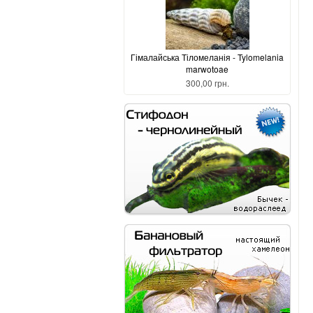
Гімалайська Тіломеланія - Tylomelania
marwotoae
300,00 грн.