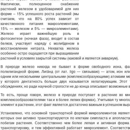
Фактически, полноценное снабжение
растений железом в удобоваримой для них
форме – 15% успешного роста растений (мы
считаем, что на 80% успех зависит от
качественного питания макроэлементами,
15% — железом и 5% — микроэлементами).
Железо играет важнейшую роль в
фотосинтезе (ночная фаза), входит в состав
белков, участвует наряду с молибденом в
восстановлении нитрата. Нехватка железа
особенно остро ощущается при выращивании
растений в условиях закрытой системы (каковой и является аквариум).
В природе железо никогда не бывает в форме свободного иона, фак
полилигандной форме. Лига́нд (от лат. ligo — связываю) — атом, ион ил
одним или несколькими центральными (комплексообразующими) атомами мет
у которого дентатность больше двух называется хелатирующим. Этот
обсуждениях, но ради научной строгости не до конца описывает возможные 
То есть, проще говоря, железо в природе поступает в растение во мн
комплексообразователями так и в более легких формах). Учитывая ту мног
элемент в растении, этот факт является достаточно важным в успешном вы
Установлено, что основной транспортной формой микроэлементов являетс
которых они активно транспортируются по клеткам симпласта и апопласта 
побегам растения. Соответственно чем более легкая и активная форма
транспортировку, и тем эффективней работает микроэлемент. Соответств