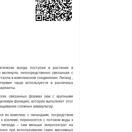
тически всегда поступая в растение в
и молекула, непосредственно связанная с
алла в комплексном соединении. Лиганд ,
 термин чаще используется в различных
варианты.
огих связанных формах (как с крупными
оцелевую функцию, которую выполняет этот
ращивании сложных аквакультур.
я их комплекс с лигандами, посредством
к ксилеме, переносятся с потоком воды к
 лиганда – там меньше энергозатрат на
енно при использовании таких массивных