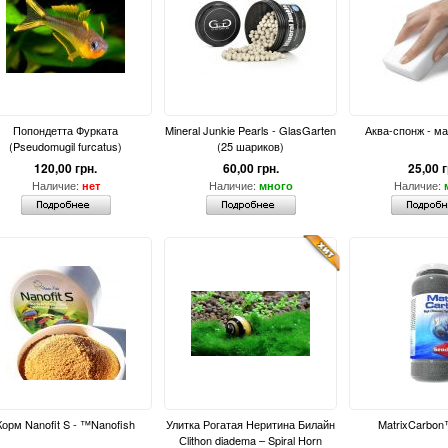
Попондетта Фурката
Mineral Junkie Pearls - GlasGarten
Аква-спонж - ма
(Pseudomugil furcatus)
(25 шариков)
120,00 грн.
60,00 грн.
25,00 г
Наличие:
Наличие:
Наличие:
нет
много
Корм Nanofit S - ™Nanofish
Улитка Рогатая Неритина Билайн
MatrixCarbon
Сlithon diadema – Spiral Horn