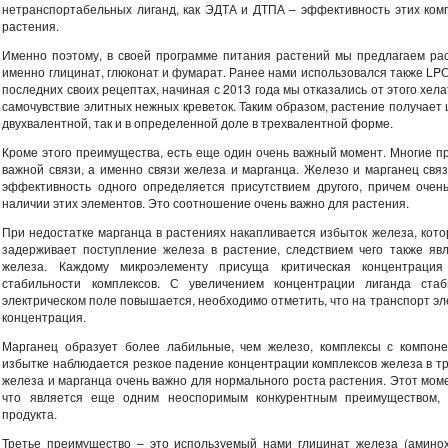
нетранспортабельных лиганд, как ЭДТА и ДТПА – эффективность этих комп
растения.
Именно поэтому, в своей программе питания растений мы предлагаем ра
именно глицинат, глюконат и фумарат. Ранее нами использовался также LPС
последних своих рецептах, начиная с 2013 года мы отказались от этого хела
самочувствие элитных нежных креветок. Таким образом, растение получает
двухвалентной, так и в определенной доле в трехвалентной форме.
Кроме этого преимущества, есть еще один очень важный момент. Многие п
важной связи, а именно связи железа и марганца. Железо и марганец св
эффективность одного определяется присутствием другого, причем оче
наличии этих элементов. Это соотношение очень важно для растения.
При недостатке марганца в растениях накапливается избыток железа, кото
задерживает поступление железа в растение, следствием чего также явл
железа. Каждому микроэлементу присуща критическая концентрация
стабильности комплексов. С увеличением концентрации лиганда стаб
электрическом поле повышается, необходимо отметить, что на транспорт эл
концентрация.
Марганец образует более лабильные, чем железо, комплексы с компоне
избытке наблюдается резкое падение концентрации комплексов железа в т
железа и марганца очень важно для нормального роста растения. Этот мом
что является еще одним неоспоримым конкурентным преимуществом, 
продукта.
Третье преимущество – это используемый нами глицинат железа (амино