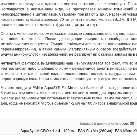
комплекс, поэтому ни с одним элементом в тканях он не реагирует. Поэ
Поглощается в неизменном виде, не претерпевая никаких изменений в
непосредственно в цитоплазме. Стабилен при рН от 2 до 7. Растения усваи
несвязанного сульфата железа, 70 мг синтетического железа (ЭДТА, ДТПА)
органических кислот (глюконат, фумарат, цитрат и т.д.).
Опыты с меченым железом показали высокое содержание последнего в зап
из глицината железа. После диссоциации глицин, как свободная ами
метаболических процессах. Глицин необходим для синтеза нуклеиновых кис
переаминировании), а также самым благоприятным образом воздействует 
Будучи аминокислотой незаряженной, не реагирует ни с какими ионами ни в 
Четвертым фактором, выделяющим наш Fe+Mn является тот факт, что во мно
нейтральному, либо слабощелочному – рекомендуют делать интервал не м
и железа, так как в такой воде полилигандное железо с натуральными
нерастворимую соль. Наши комплексы не реагируют с фосфатами, оставаясь
Мы рекомендуем PAN и AquaSYS Fe+Mn не как базисный, а как дополнител
базисных комплексах Micro этих элементов достаточно для нормального ро
окраску (не забываем про остальные краеугольные камни, такие как свет, С
дни, когда не вносится Micro, в объеме 1-2 мл на 100 литров аквариумной вод
Товаров в данной категории:
20
AquaSys MICRO kH < 4 - 100 мл
PAN Fe+Mn (260мл)
PAN Micro KH