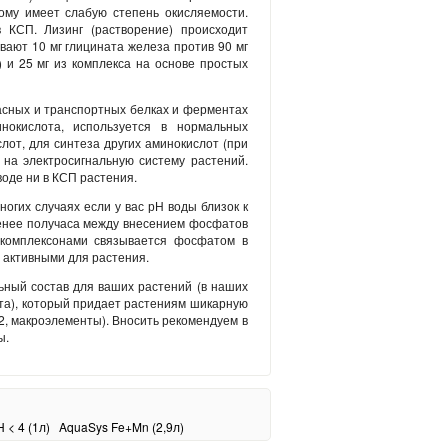
тому имеет слабую степень окисляемости.
 КСП. Лизинг (растворение) происходит
вают 10 мг глицината железа против 90 мг
 и 25 мг из комплекса на основе простых
асных и транспортных белках и ферментах
нокислота, используется в нормальных
лот, для синтеза других аминокислот (при
на электросигнальную систему растений.
воде ни в КСП растения.
гих случаях если у вас рН воды близок к
енее получаса между внесением фосфатов
 комплексонами связывается фосфатом в
 активными для растения.
ьный состав для ваших растений (в наших
ста), который придает растениям шикарную
О2, макроэлементы). Вносить рекомендуем в
ы.
 < 4 (1л)
AquaSys Fe+Mn (2,9л)