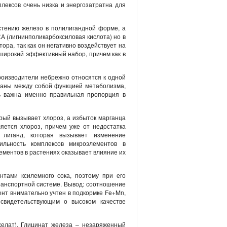
лексов очень низка и энергозатратна для
стению железо в полилигандной форме, а
A (лигнинполикарбоксиловая кислота) но в
тора, так как он негативно воздействует на
 широкий эффективный набор, причем как в
роизводители небрежно относятся к одной
язаны между собой функцией метаболизма,
нь важна именно правильная пропорция в
рый вызывает хлороз, а избыток марганца
яется хлороз, причем уже от недостатка
 лиганд, которая вызывает изменение
ильность комплексов микроэлементов в
ементов в растениях оказывает влияние их
нтами ксилемного сока, поэтому при его
ранспортной системе. Вывод: соотношение
ент внимательно учтен в подкормке Fe+Mn,
свидетельствующим о высоком качестве
хелат). Глицинат железа – незаряженный