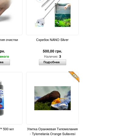
гия очистки
Скребок NANO Silver
рн.
500,00 грн.
Наличие:
много
3
™ 500 мл
Улитка Оранжевая Тиломелания
- Tylomelania Orange Sullavesi