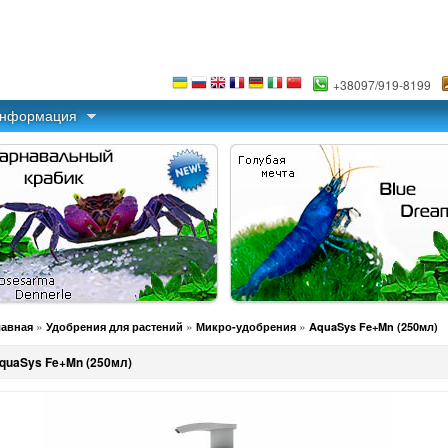
+38097/919-8199
информация
»
»
»
лавная
Удобрения для растений
Микро-удобрения
AquaSys Fe+Mn (250мл)
quaSys Fe+Mn (250мл)