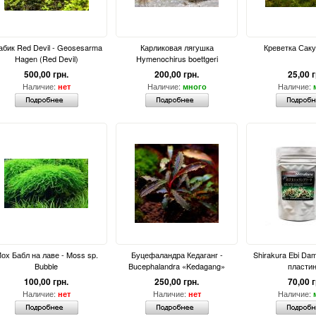
абик Red Devil - Geosesarma
Карликовая лягушка
Креветка Саку
Hagen (Red Devil)
Hymenochirus boettgeri
500,00 грн.
200,00 грн.
25,00 г
Наличие:
Наличие:
Наличие:
нет
много
ох Бабл на лаве - Moss sp.
Буцефаландра Кедаганг -
Shirakura Ebi Da
Bubble
Bucephalandra «Kedagang»
пластин
100,00 грн.
250,00 грн.
70,00 г
Наличие:
Наличие:
Наличие:
нет
нет