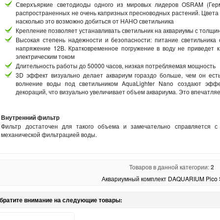
Сверхъяркие светодиоды одного из мировых лидеров OSRAM (Гер
распространенных не очень капризных пресноводных растений. Цвета 
насколько это возможно добиться от НАНО светильника
Крепление позволяет устанавливать светильник на аквариумы с толщин
Высокая степень надежности и безопасности: питание светильника
напряжение 12В. Кратковременное погружение в воду не приведет 
электрическим током
Длительность работы до 50000 часов, низкая потребляемая мощность
3D эффект визуально делает аквариум гораздо больше, чем он ест
волнение воды под светильником AquaLighter Nano создают эфф
декораций, что визуально увеличивает объем аквариума. Это впечатляе
Внутренний фильтр
Фильтр достаточен для такого объема и замечательно справляется с
механической фильтрацией воды.
Товаров в данной категории:
2
Аквариумный комплект DAQUARIUM Pico Se
братите внимание на следующие товары: