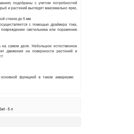
мания) подобраны с учетом потребностей
рыб и растений выглядят максимально ярко,
ой стекла до 5 мм
 осуществляется с помощью драйвера тока,
к повреждению светильника или поражению
ь на самом деле. Небольшое естественное
ект движения на поверхности растений и
т!
 основной функцией в таком аквариуме:
t - 5 л