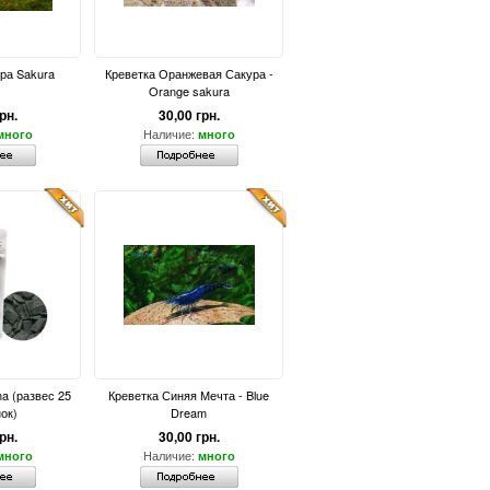
ра Sakura
Креветка Оранжевая Сакура -
Orange sakura
рн.
30,00 грн.
Наличие:
много
много
ma (развес 25
Креветка Синяя Мечта - Blue
ок)
Dream
рн.
30,00 грн.
Наличие:
много
много