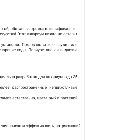
ьно обработанные кромки (отшлифованные,
кусства! Этот аквариум никого не оставит
установки. Покровное стекло служит для
спарение воды. Полиуретановая подложка
циально разработан для аквариумов до 25
более распространенные неприхотливые
глядит естественно, цвета рыб и растений
ение, высокая эффективность, потрясающий