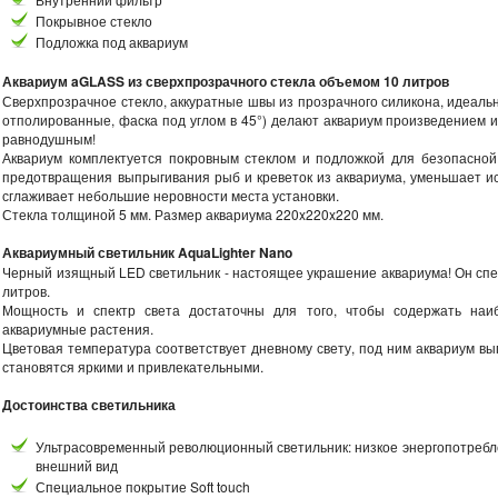
Покрывное стекло
Подложка под аквариум
Аквариум aGLASS из сверхпрозрачного стекла объемом 10 литров
Сверхпрозрачное стекло, аккуратные швы из прозрачного силикона, идеал
отполированные, фаска под углом в 45°) делают аквариум произведением ис
равнодушным!
Аквариум комплектуется покровным стеклом и подложкой для безопасной 
предотвращения выпрыгивания рыб и креветок из аквариума, уменьшает и
сглаживает небольшие неровности места установки.
Стекла толщиной 5 мм. Размер аквариума 220x220x220 мм.
Аквариумный светильник AquaLighter Nano
Черный изящный LED светильник - настоящее украшение аквариума! Он спе
литров.
Мощность и спектр света достаточны для того, чтобы содержать наи
аквариумные растения.
Цветовая температура соответствует дневному свету, под ним аквариум вы
становятся яркими и привлекательными.
Достоинства светильника
Ультрасовременный революционный светильник: низкое энергопотребл
внешний вид
Специальное покрытие Soft touch