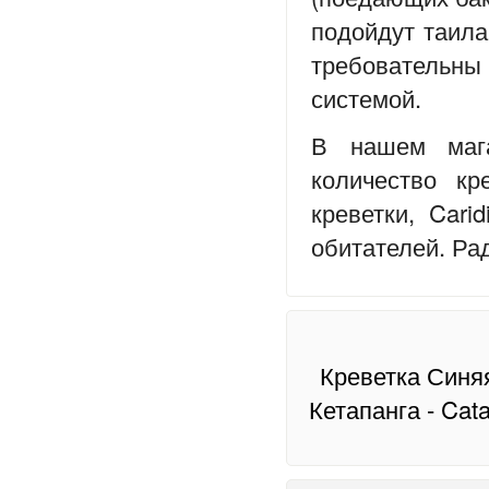
подойдут таила
требовательн
системой.
В нашем маг
количество кр
креветки, Cari
обитателей. Ра
Креветка Синяя
Кетапанга - Cat