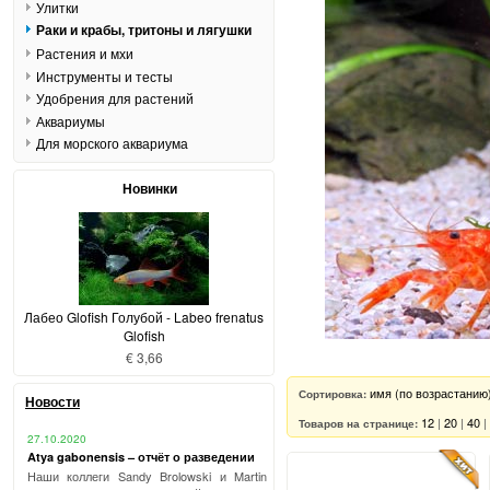
Улитки
Раки и крабы, тритоны и лягушки
Растения и мхи
Инструменты и тесты
Удобрения для растений
Аквариумы
Для морского аквариума
Новинки
Лабео Glofish Голубой - Labeo frenatus
Glofish
€ 3,66
имя (по возрастанию
Сортировка:
Новости
12
|
20
|
40
|
Товаров на странице:
27.10.2020
Atya gabonensis – отчёт о разведении
Наши коллеги Sandy Brolowski и Martin