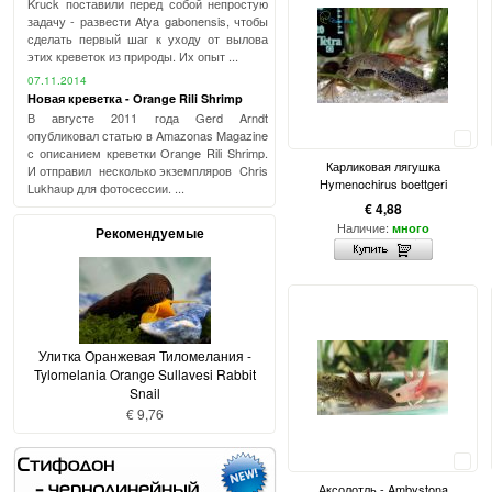
Kruck поставили перед собой непростую
задачу - развести Atya gabonensis, чтобы
сделать первый шаг к уходу от вылова
этих креветок из природы. Их опыт ...
07.11.2014
Новая креветка - Orange Rili Shrimp
В августе 2011 года Gerd Arndt
опубликовал статью в Amazonas Magazine
Сравнить
с описанием креветки Orange Rili Shrimp.
Карликовая лягушка
И отправил несколько экземпляров Chris
Hymenochirus boettgeri
Lukhaup для фотосессии. ...
€ 4,88
Наличие:
много
Рекомендуемые
Улитка Оранжевая Тиломелания -
Tylomelania Orange Sullavesi Rabbit
Snail
€ 9,76
Сравнить
Аксолотль - Ambystona