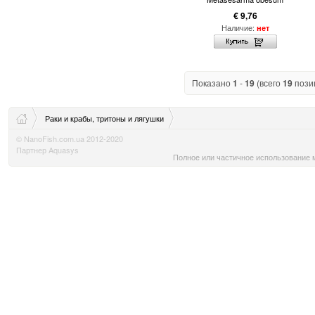
€ 9,76
Наличие:
нет
Показано
1
-
19
(всего
19
пози
Раки и крабы, тритоны и лягушки
© NanoFish.com.ua 2012-2020
Партнер Aquasys
Полное или частичное использование м