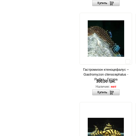
Сравнить
Гастромизон ктеноцефалус –
Gastromyzon ctenocephalus -
Рыбка - Гитара
300,00 грн.
Наличие:
нет