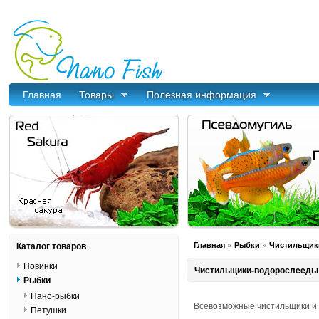
Главная
Товары
Полезная информация
»
»
Каталог товаров
Главная
Рыбки
Чистильщик
Новинки
Чистильщики-водорослееды
Рыбки
Нано-рыбки
Всевозможные чистильщики и 
Петушки