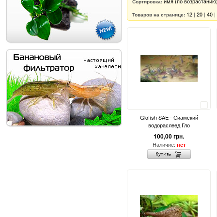
имя (по возрастанию
Сортировка:
12
|
20
|
40
|
Товаров на странице:
Сравнить
Glofish SAE - Сиамский
водораслеед Гло
100,00 грн.
Наличие:
нет