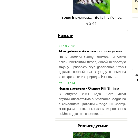
С
Т
Боція Бірманська - Botia histrionica
€ 2,44
Новости
27.10.2020
Atya gabonensis – отчёт о разведении
Наши коллеги Sandy Brolowski и Martin
Kruck поставили перед собой непростую
задачу - развести Atya gabonensis, чтобы
сделать первый шаг к уходу от вылова
Це
этих креветок из природы. Их опыт ...
07.11.2014
Новая креветка - Orange Rili Shrimp
В августе 2011 года Gerd Arndt
опубликовал статью в Amazonas Magazine
с описанием креветки Orange Rili Shrimp.
И отправил несколько экземпляров Chris
Lukhaup для фотосессии. ...
Рекомендуемые