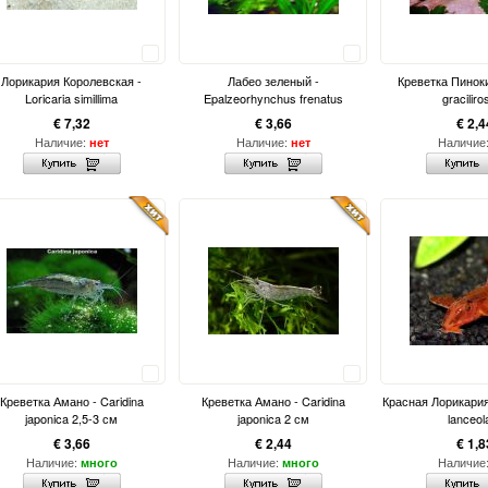
Сравнить
Сравнить
Лорикария Королевская -
Лабео зеленый -
Креветка Пиноки
Loricaria simillima
Epalzeorhynchus frenatus
graciliro
€ 7,32
€ 3,66
€ 2,4
Наличие:
Наличие:
Наличие
нет
нет
Сравнить
Сравнить
Креветка Амано - Caridina
Креветка Амано - Caridina
Красная Лорикария 
japonica 2,5-3 см
japonica 2 см
lanceol
€ 3,66
€ 2,44
€ 1,8
Наличие:
Наличие:
Наличие
много
много