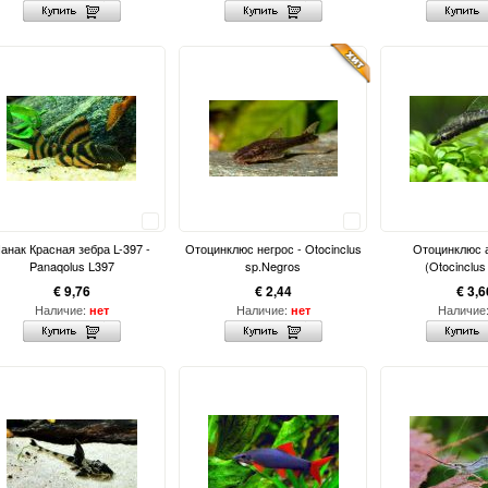
Сравнить
Сравнить
анак Красная зебра L-397 -
Отоцинклюс негрос - Otocinclus
Отоцинклюс
Panaqolus L397
sp.Negros
(Otocinclus 
€ 9,76
€ 2,44
€ 3,6
Наличие:
Наличие:
Наличие
нет
нет