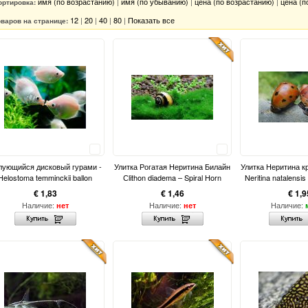
имя (по возрастанию)
|
имя (по убыванию)
|
цена (по возрастанию)
|
цена (п
ортировка:
12
|
20
|
40
|
80
|
Показать все
оваров на странице:
Сравнить
Сравнить
лующийся дисковый гурами -
Улитка Рогатая Неритина Билайн
Улитка Неритина к
Helostoma temminckii ballon
Сlithon diadema – Spiral Horn
Neritina natalensis
€ 1,83
€ 1,46
€ 1,9
Наличие:
Наличие:
Наличие:
нет
нет