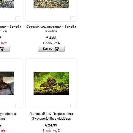
Сравнить
Сравнить
ная - Sewellia
Севелия разлинованая - Sewellia
4-5 см
lineolata
6
€ 4,88
:
Наличие:
нет
4
Сравнить
Сравнить
ypostomus
Парчовый сом Птеригоплихт
omus
Glyptoperichthys gibbiceps
2
€ 24,39
:
Наличие:
нет
2