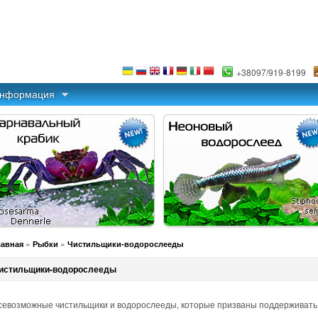
+38097/919-8199
информация
»
»
лавная
Рыбки
Чистильщики-водорослееды
истильщики-водорослееды
севозможные чистильщики и водорослееды, которые призваны поддерживать 