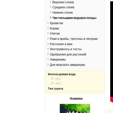
Верхних слоев
Средних слоев
Нижних слоев
Чистильщики-водорослееды
Креветки
Корма
Улитки
Раки и крабы, тритоны и лягушки
Растения и мхи
Инструменты и тесты
Удобрения для растений
Аквариумы
Для морского аквариума
Используемая вода
-
(41)
-
(41)
Тип грунта
Новинки