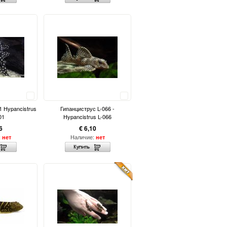
Сравнить
Сравнить
1 Hypancistrus
Гипанциструс L-066 -
01
Hypancistrus L-066
6
€ 6,10
:
Наличие:
нет
нет