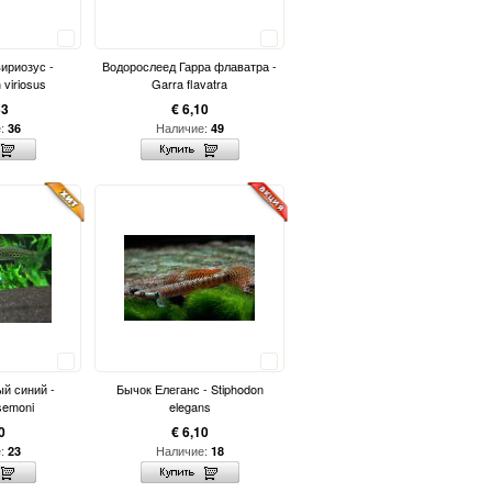
Сравнить
Сравнить
ириозус -
Водорослеед Гарра флаватра -
viriosus
Garra flavatra
63
€ 6,10
е:
Наличие:
36
49
Сравнить
Сравнить
й синий -
Бычок Елеганс - Stiphodon
semoni
elegans
0
€ 6,10
е:
Наличие:
23
18