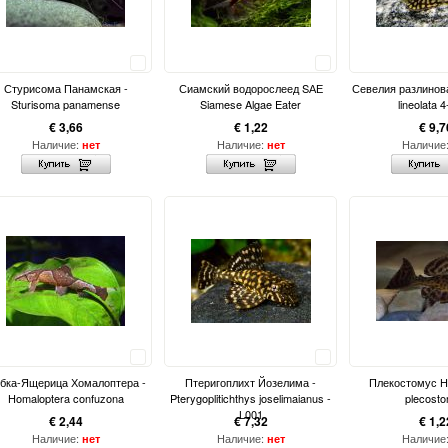
Сравнить
Сравнить
Стурисома Панамская -
Сиамский водорослеед SАЕ
Севелия разлинова
Sturisoma panamense
Siamese Algae Eater
lineolata 
€ 3,66
€ 1,22
€ 9,7
Наличие:
Наличие:
Наличие
нет
нет
Сравнить
Сравнить
бка-Ящерица Хомалоптера -
Птеригоплихт Йозелима -
Плекостомус H
Homaloptera confuzona
Pterygoplitichthys joselimaianus -
plecost
L001
€ 2,44
€ 7,32
€ 1,2
Наличие:
Наличие:
Наличие
нет
нет