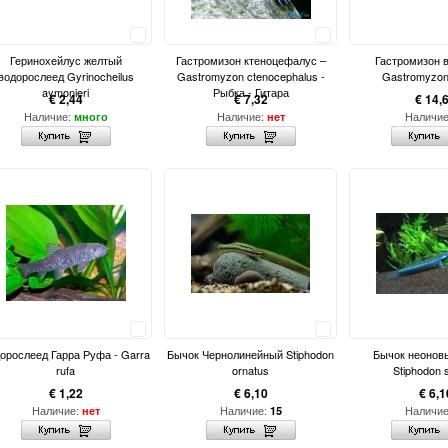
Сравнить
Сравнить
Геринохейлус желтый
Гастромизон ктеноцефалус –
Гастромизон в
водорослеед Gyrinocheilus
Gastromyzon ctenocephalus -
Gastromyzon 
aymonieri
Рыбка - Гитара
€ 2,44
€ 7,32
€ 14,
Наличие:
Наличие:
Наличи
много
нет
Сравнить
Сравнить
орослеед Гарра Руфа - Garra
Бычок Чернолинейный Stiphodon
Бычок неоновы
rufa
ornatus
Stiphodon 
€ 1,22
€ 6,10
€ 6,1
Наличие:
Наличие:
Наличи
нет
15