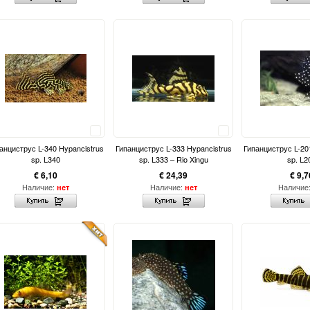
Сравнить
Сравнить
анциструс L-340 Hypancistrus
Гипанциструс L-333 Hypancistrus
Гипанциструс L-20
sp. L340
sp. L333 – Rio Xingu
sp. L2
€ 6,10
€ 24,39
€ 9,7
Наличие:
Наличие:
Наличие
нет
нет