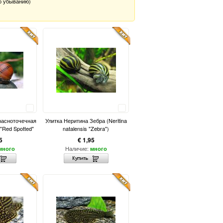
о убыванию)
Сравнить
Сравнить
расноточечная
Улитка Неритина Зебра (Neritina
 "Red Spotted"
natalensis "Zebra")
5
€ 1,95
Наличие:
много
много