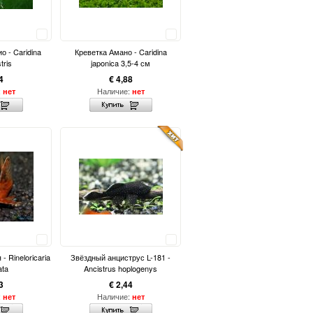
Сравнить
Сравнить
о - Caridina
Креветка Амано - Caridina
stris
japonica 3,5-4 см
4
€ 4,88
:
Наличие:
нет
нет
Сравнить
Сравнить
- Rineloricaria
Звёздный анциструс L-181 -
ata
Ancistrus hoplogenys
3
€ 2,44
:
Наличие:
нет
нет