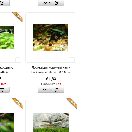
Сравнить
Сравнить
 аффинис
Лорикария Королевская -
affinis)
Loricaria simillima - 8-10 см
6
€ 1,83
:
Наличие:
нет
нет