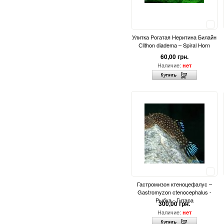
Сравнить
Улитка Рогатая Неритина Билайн
Сlithon diadema – Spiral Horn
60,00 грн.
Наличие:
нет
Сравнить
Гастромизон ктеноцефалус –
Gastromyzon ctenocephalus -
Рыбка - Гитара
300,00 грн.
Наличие:
нет