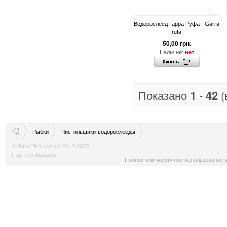
Сравнить
Водорослеед Гарра Руфа - Garra
rufa
50,00 грн.
Наличие:
нет
Показано
1
-
42
(
Рыбки
Чистильщики-водорослееды
© NanoFish.com.ua 2012-2020
Партнер Aquasys
Полное или частичное использование м