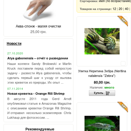
имя (по возрастанию
Сортировка:
12
|
20
|
40
|
Товаров на странице:
Аква-спонж - магия очистки
25,00 грн.
Новости
27.10.2020
Atya gabonensis – отчёт о разведении
Наши коллеги Sandy Brolowski и Martin
Сравнить
Kruck поставили перед собой непростую
Улитка Неритина Зебра (Neritina
задачу - развести Atya gabonensis, чтобы
natalensis "Zebra")
сделать первый шаг к уходу от вылова
80,00 грн.
этих креветок из природы. Их опыт ...
Наличие:
много
07.11.2014
Новая креветка - Orange Rili Shrimp
В августе 2011 года Gerd Arndt
опубликовал статью в Amazonas Magazine
с описанием креветки Orange Rili Shrimp.
И отправил несколько экземпляров Chris
Lukhaup для фотосессии. ...
Рекомендуемые