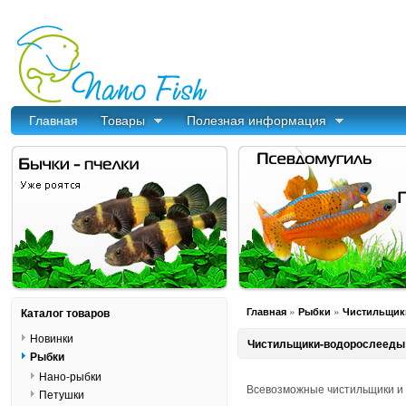
Главная
Товары
Полезная информация
»
»
Каталог товаров
Главная
Рыбки
Чистильщик
Новинки
Чистильщики-водорослееды
Рыбки
Нано-рыбки
Всевозможные чистильщики и 
Петушки