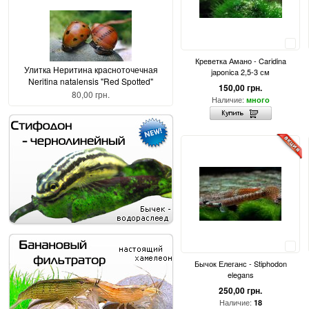
Сравнить
Креветка Амано - Caridina
Улитка Неритина красноточечная
japonica 2,5-3 см
Neritina natalensis "Red Spotted"
150,00 грн.
80,00 грн.
Наличие:
много
Сравнить
Бычок Елеганс - Stiphodon
elegans
250,00 грн.
Наличие:
18