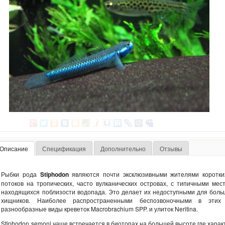
Описание
Спецификация
Дополнительно
Отзывы
Рыбки рода
Stiphodon
являются почти эксклюзивными жителями коротк
потоков на тропических, часто вулканических островах, с типичными мес
находящихся поблизости водопада. Это делает их недоступными для боль
хищников. Наиболее распространенными беспозвоночными в этих
разнообразные виды креветок Macrobrachium SPP. и улиток Neritina.
Stiphodon semoni чаще встречается в биотопах на большей высоте где хара