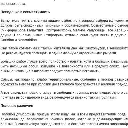
зеленые сорта.
Поведение и совместимость
Бычки могут жить с другими видами рыбок, но к вопросу выбора их «сожит
должны быть спокойными, мирными и соразмерными. Совместимые с бычками
(Микрорасбора Галактика, Эритромикрон), Мелкие Радужницы, все Харац
другие. Неоновые бычки Стифодоны отлично себя будут вести и дружно
Caridina и Neocaridina.
Они также совметими с такими жителями дна как Gastromyzon, Pseudogastro
Не рекомендуется помещать в один аквариум с агрессивными рыбами.
Больших рыбок лучше всего полностью избегать, хотя в больших аквариум
быть нехищные особи, живущие на поверхности или в средних слоях. Так
рыбы, обитающие в низовьях следует полностью исключить.
Самцы, как правило, слабо территориальные, особенно в период размно
содержать вместе при условии достаточного пространства и наличия подход
А вот самки, как правило, живут в свободных группах, включающих одного 
покупать рыбок данного вида рекомендуется именно такими группами.
Половые различия
Половой диморфизм присущ этому виду, как и всем представителям рода.
ярко-синих до зеленоватых боковых полос, которые у доминирующих ил
белыми. У самок чешуя гораздо светлее, а боковые полосы имеют зигзагооб