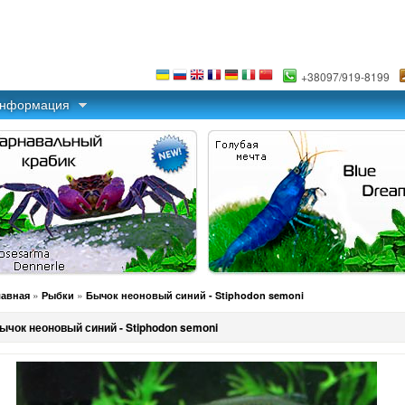
+38097/919-8199
информация
»
»
лавная
Рыбки
Бычок неоновый синий - Stiphodon semoni
ычок неоновый синий - Stiphodon semoni