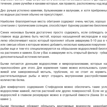
течение, узкие ручейки и канавки которые, как правило, расположены над во
Дно ручьев устелено камнями, булыжниками и валунами, и хотя прибрежны
но водные растения обычно не присутствуют.
Наиболее благоприятные места обитания содержат очень чистую, хорошо 
сочетании с тропическим солнцем, способствует бурному развитию биопленк
Синих неоновых Бычков достаточно просто содержать, если соблюдать о
главное вода должна быть чистой, хорошо насыщенной кислородом и хор
легко обеспечивает насос который прогоняет объем аквариума 5-10 раз в 
или смесью обоих к которым можно добавить несколько камушков покрупнее 
рыбки еще и тем что специализируются на обгрызании водорослевой биопл
на растениях и камнях. Если у Вас в аквариуме есть открытый фильтр - губ
дополнительный источник питания.
Бычки питаются донными водорослями и микроорганизмами, которые на
приспособлен для этого. Для кормления также можно использовать сухие
живой или замороженный мотыль, трубочник, но не стоит их кормить
растительноядные рыбы и могут страдать внутренними расстройствам
количество белка.
Для комфортного содержания Стифодонов можно обеспечить такие усл
водорослями камней, листов растений или других поверхностей. Если не у
водорослей в главном резервуаре можно в отдельной ёмкости (банка 3л 
камне :).
Бычки Неоновые обожают обгрызать диатомовые водоросли, цианобакт