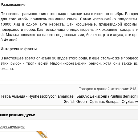
Размножение
Пик сезона размножения этого вида приходиться с июня по ноябрь. Во вре
для того чтобы привлечь внимание самок. Самки чрезвычайно плодовиты 
10000 яиц в одном акте нереста. Эти крошечные, грушевидной формы
поверхности пород. Как только яйца оплодотворены, их охраняют самцы в 
ч). Мальки появляются на свет недоразвитыми, без глаз, рта и ануса, эти
3-4х дней.
Интересные факты
В настоящее время описано 30 видов этого рода, и ещё столько же в процес
этих рыбок - тропический Индо-Тихоокеанский регион, хотя они также в
океана.
Товаров в данной категории:
213
Тетра Аманда - Hyphessobrycon amandae
Барбус Денисони (Puntius denisonii
Glofish Green
Оризиас Вовора - Oryzias 
акже рекомендуем:
опутсвующие