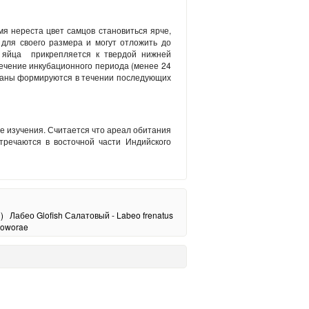
мя нереста цвет самцов становиться ярче,
для своего размера и могут отложить до
 яйца прикрепляется к твердой нижней
течение инкубационного периода (менее 24
 органы формируются в течении последующих
се изучения. Считается что ареал обитания
стречаются в восточной части Индийского
)
Лабео Glofish Салатовый - Labeo frenatus
woworae