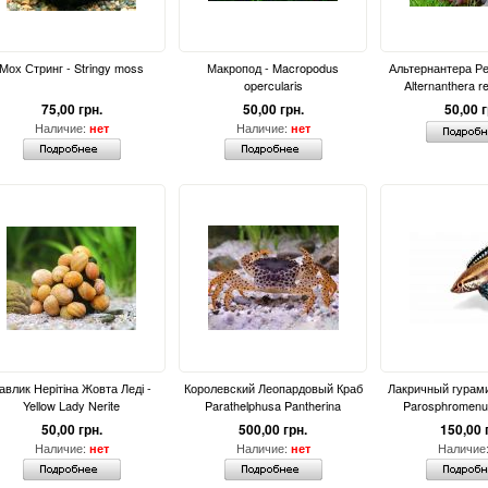
Мох Стринг - Stringy moss
Макропод - Macropodus
Альтернантера Ре
opercularis
Alternanthera re
75,00 грн.
50,00 грн.
50,00 г
Наличие:
Наличие:
нет
нет
авлик Нерітіна Жовта Леді -
Королевский Леопардовый Краб
Лакричный гурами
Yellow Lady Nerite
Parathelphusa Pantherina
Parosphromenus
50,00 грн.
500,00 грн.
150,00 
Наличие:
Наличие:
Наличие
нет
нет