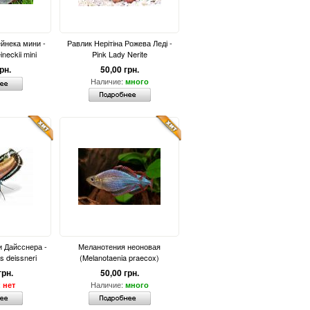
йнека мини -
Равлик Нерітіна Рожева Леді -
ineckii mini
Pink Lady Nerite
рн.
50,00 грн.
Наличие:
много
 Дайсснера -
Меланотения неоновая
 deissneri
(Melanotaenia praecox)
грн.
50,00 грн.
:
Наличие:
нет
много