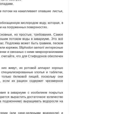
допадами.
е потоки на накапливают опавшие листья,
обогащенную кислородом воду, которая, в
и на погруженных поверхностях.
сновные, но простые, требования. Самое
ошим потоком воды в аквариуме. Это всё
час. Подложка может быть гравием, песком
или коряжек. Stiphodon semoni интересные
енки и связаных с ними микроорганизмами
ка считайте, что для Стифодонов обеспечен
 них живут, их ротовой аппарат хорошо
 специализированные хлопья и таблетки,
 только белковой пищей, поскольку они
и, если их рацион содержит чрезмерное
овия в аквариуме с изобилием покрытых
дается вырастить достаточное количество
на подоконнике) выращивать водоросли на
ерии (или сине-зелеными водоросли) и