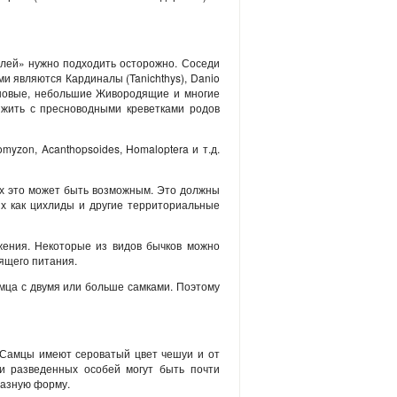
елей» нужно подходить осторожно. Соседи
 являются Кардиналы (Tanichthys), Danio
иновые, небольшие Живородящие и многие
 жить с пресноводными креветками родов
myzon, Acanthopsoides, Homaloptera и т.д.
ах это может быть возможным. Это должны
их как цихлиды и другие территориальные
жения. Некоторые из видов бычков можно
ящего питания.
самца с двумя или больше самками. Поэтому
 Самцы имеют сероватый цвет чешуи и от
и разведенных особей могут быть почти
разную форму.