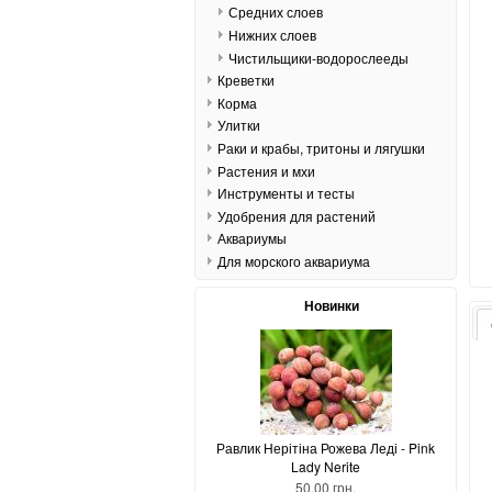
Средних слоев
Нижних слоев
Чистильщики-водорослееды
Креветки
Корма
Улитки
Раки и крабы, тритоны и лягушки
Растения и мхи
Инструменты и тесты
Удобрения для растений
Аквариумы
Для морского аквариума
Новинки
Равлик Нерітіна Рожева Леді - Pink
Lady Nerite
50,00 грн.