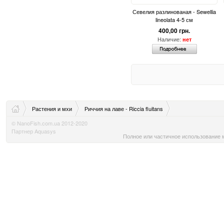
Севелия разлинованая - Sewellia
lineolata 4-5 см
400,00 грн.
Наличие:
нет
Растения и мхи
Риччия на лаве - Riccia fluitans
© NanoFish.com.ua 2012-2020
Партнер Aquasys
Полное или частичное использование м