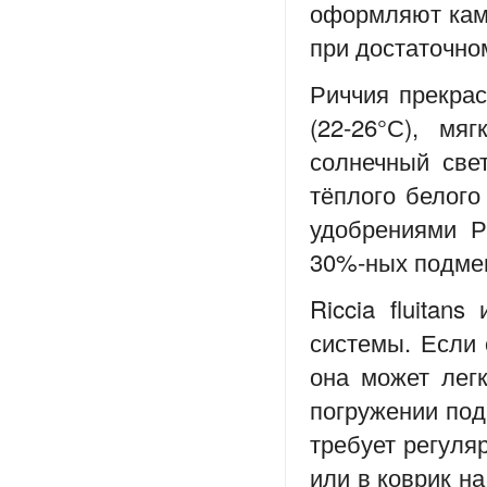
оформляют каме
при достаточном
Риччия прекрас
(22-26°С), мя
солнечный све
тёплого белого
удобрениями Р
30%-ных подмен
Riccia fluitan
системы. Если 
она может легк
погружении под 
требует регуля
или в коврик на