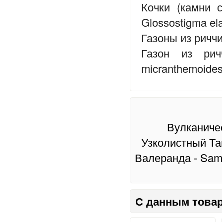
Кочки (камни 
Glossostigma ela
Газоны из ричч
Газон из рич
micranthemoides
Вулканиче
Узколистный Та
Валеранда - Samo
С данным товар