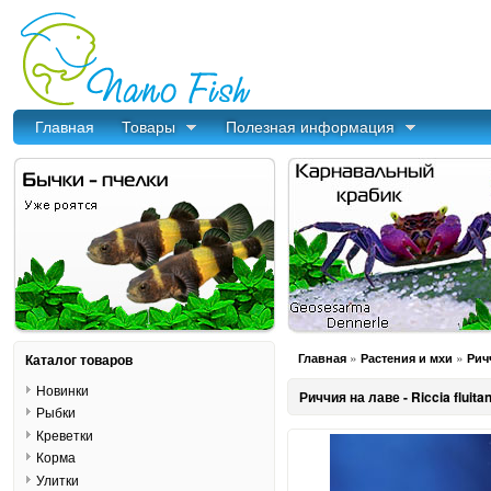
Главная
Товары
Полезная информация
»
»
Каталог товаров
Главная
Растения и мхи
Ричч
Новинки
Риччия на лаве - Riccia fluita
Рыбки
Креветки
Корма
Улитки