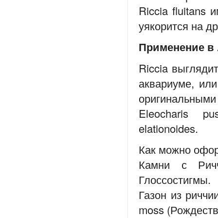
Riccia fluitan
уякорится на др
Применение в
Riccia выгляди
аквариуме, или
оригинальными в
Eleocharis pu
elationoides.
Как можно офо
Камни с Рич
Глоссостигмы.
Газон из риччи
moss (Рождеств