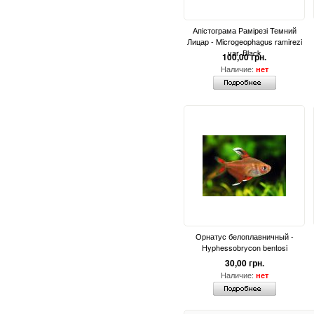
Апістограма Рамірезі Темний
Лицар - Microgeophagus ramirezi
var. Black
100,00 грн.
Наличие:
нет
Орнатус белоплавничный -
Hyphessobrycon bentosi
30,00 грн.
Наличие:
нет