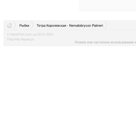
Рыбки
Тетра Королевская - Nematobrycon Palmeri
© NanoFish.com.ua 2012-2020
Партнер Aquasys
Полное или частичное использование м