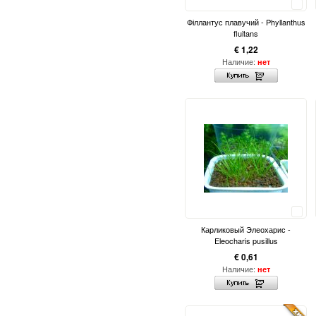
Сравнить
Філлантус плавучий - Phyllanthus
fluitans
€ 1,22
Наличие:
нет
Сравнить
Карликовый Элеохарис -
Eleocharis pusillus
€ 0,61
Наличие:
нет