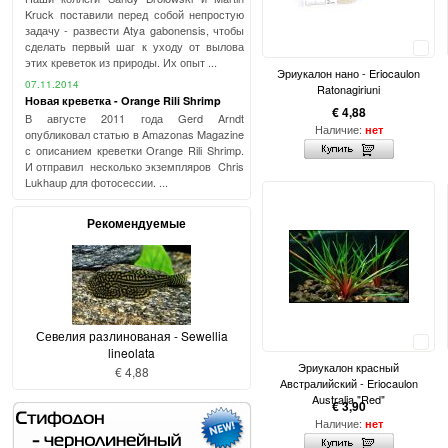
Kruck поставили перед собой непростую
задачу - развести Atya gabonensis, чтобы
сделать первый шаг к уходу от вылова
Сравнить
этих креветок из природы. Их опыт ...
Эриукалон нано - Eriocaulon
07.11.2014
Ratonagiriuni
Новая креветка - Orange Rili Shrimp
€ 4,88
В августе 2011 года Gerd Arndt
Наличие:
нет
опубликовал статью в Amazonas Magazine
с описанием креветки Orange Rili Shrimp.
И отправил несколько экземпляров Chris
Lukhaup для фотосессии. ...
Рекомендуемые
Севелия разлинованая - Sewellia
Сравнить
lineolata
Эриукалон красный
€ 4,88
Австралийский - Eriocaulon
Australia "Red"
€ 3,90
Наличие:
нет