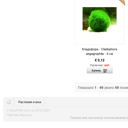
Сравнить
Кладофора - Cladophora
aegagrophila - 3 см
€ 0,12
Наличие:
нет
Показано
1
-
49
(всего
49
пози
Растения и мхи
© NanoFish.com.ua 2012-2020
Партнер Aquasys
Полное или частичное использование м