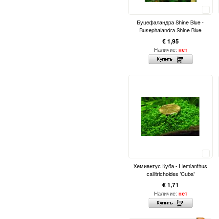
Сравнить
Буцефаландра Shine Blue -
Busephalandra Shine Blue
€ 1,95
Наличие:
нет
Сравнить
Хемиантус Куба - Hemianthus
callitrichoides 'Cuba'
€ 1,71
Наличие:
нет