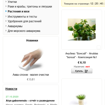
Улитки
12
|
20
|
40
|
Товаров на странице:
Раки и крабы, тритоны и лягушки
Растения и мхи
Инструменты и тесты
Удобрения для растений
Аквариумы
Для морского аквариума
Новинки
Сравнить
Анубиас "Бонсай" - Anubias
"bonsai" - Композиция №1
€ 6,10
Наличие:
нет
Аква-спонж - магия очистки
€ 0,61
Новости
27.10.2020
Atya gabonensis – отчёт о разведении
Наши коллеги Sandy Brolowski и Martin