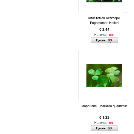
Сравнить
Погостемон Хелфери -
Pogostemon Helferi
€ 2,44
Наличие:
нет
Сравнить
Марсилия - Marsilea quadrifolia
€ 1,22
Наличие:
нет