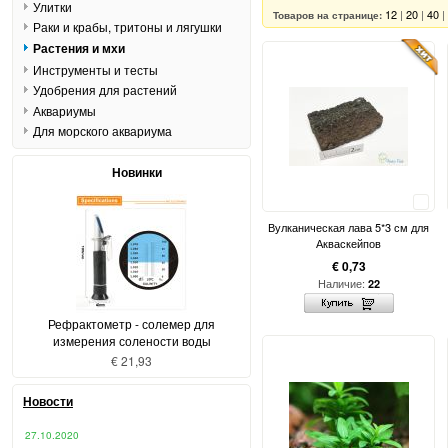
Улитки
12
|
20
|
40
|
Товаров на странице:
Раки и крабы, тритоны и лягушки
Растения и мхи
Инструменты и тесты
Удобрения для растений
Аквариумы
Для морского аквариума
Новинки
Сравнить
Вулканическая лава 5*3 см для
Акваскейпов
€ 0,73
Наличие:
22
Рефрактометр - солемер для
измерения солености воды
€ 21,93
Новости
27.10.2020