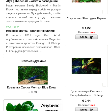
Atya gabonensis – отчёт о разведении
Наши коллеги Sandy Brolowski и Martin
Kruck поставили перед собой непростую
Сравнить
задачу - развести Atya gabonensis, чтобы
сделать первый шаг к уходу от вылова
Стаурогин - Staurogyne Repens
этих креветок из природы. Их опыт ...
07.11.2014
€ 1,22
Новая креветка - Orange Rili Shrimp
Наличие:
нет
В августе 2011 года Gerd Arndt
опубликовал статью в Amazonas Magazine
с описанием креветки Orange Rili Shrimp.
И отправил несколько экземпляров Chris
Lukhaup для фотосессии. ...
Рекомендуемые
Сравнить
Креветка Синяя Мечта - Blue Dream
Буцефаландра Синтанг -
€ 0,73
Bucephalandra sp. Sintang
€ 2,44
Наличие:
нет