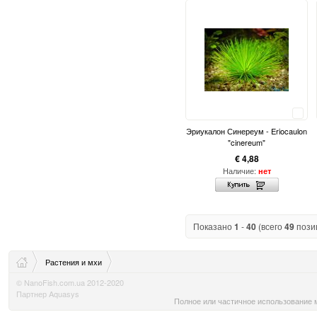
Сравнить
Эриукалон Синереум - Eriocaulon
"cinereum"
€ 4,88
Наличие:
нет
Показано
1
-
40
(всего
49
пози
Растения и мхи
© NanoFish.com.ua 2012-2020
Партнер Aquasys
Полное или частичное использование м