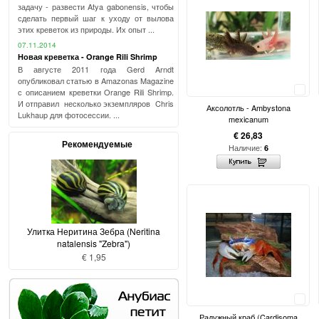
задачу - развести Atya gabonensis, чтобы
сделать первый шаг к уходу от вылова
этих креветок из природы. Их опыт ...
07.11.2014
Новая креветка - Orange Rili Shrimp
В августе 2011 года Gerd Arndt
опубликовал статью в Amazonas Magazine
Сравнить
с описанием креветки Orange Rili Shrimp.
И отправил несколько экземпляров Chris
Аксолотль - Ambystona
Lukhaup для фотосессии. ...
mexicanum
€ 26,83
Рекомендуемые
Наличие:
6
Улитка Неритина Зебра (Neritina
natalensis "Zebra")
€ 1,95
Сравнить
Радужный краб (Cardisoma