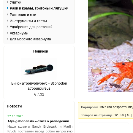
Улитки
Раки и крабы, тритоны и лягушки
Растения и мхи
Инструменты и тесты
Удобрения для растений
Аквариумы
Для морского аквариума
Новинки
Бичок атропурпуреус - Stiphodon
atropurpureus
€ 7,32
Новости
имя (по возрастанию
Сортировка:
12
|
20
|
40
|
Товаров на странице:
27.10.2020
Atya gabonensis – отчёт о разведении
Наши коллеги Sandy Brolowski и Martin
Kruck поставили перед собой непростую