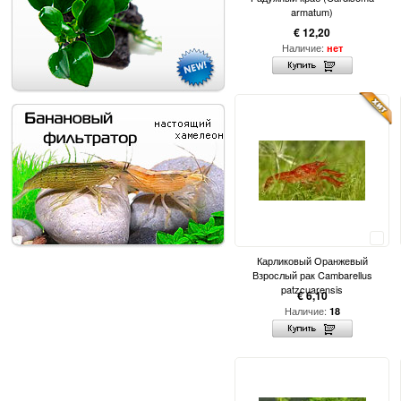
armatum)
€ 12,20
Наличие:
нет
Сравнить
Карликовый Оранжевый
Взрослый рак Cambarellus
patzcuarensis
€ 6,10
Наличие:
18