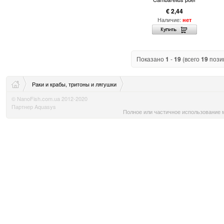
€ 2,44
Наличие:
нет
Показано
1
-
19
(всего
19
пози
Раки и крабы, тритоны и лягушки
© NanoFish.com.ua 2012-2020
Партнер Aquasys
Полное или частичное использование м