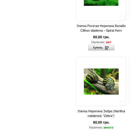
Сравнить
Улитка Рогатая Неритина Билайн
Сlithon diadema – Spiral Horn
60,00 грн.
Наличие:
нет
Сравнить
Улитка Неритина Зебра (Neritina
natalensis "Zebra")
80,00 грн.
Наличие:
много