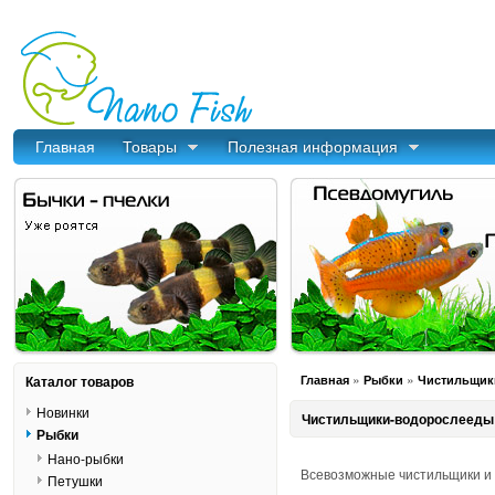
Главная
Товары
Полезная информация
»
»
Каталог товаров
Главная
Рыбки
Чистильщик
Новинки
Чистильщики-водорослееды
Рыбки
Нано-рыбки
Всевозможные чистильщики и 
Петушки