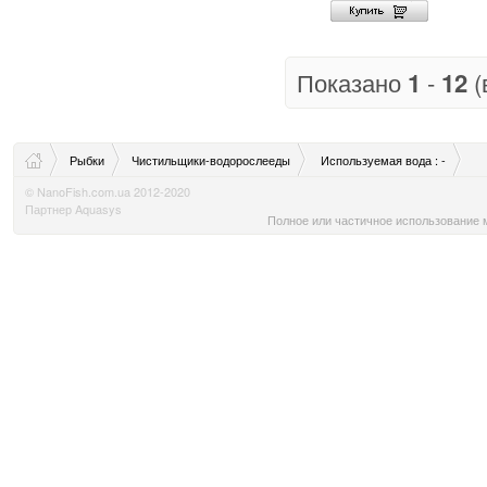
Показано
1
-
12
(
Рыбки
Чистильщики-водорослееды
Используемая вода : -
© NanoFish.com.ua 2012-2020
Партнер Aquasys
Полное или частичное использование м