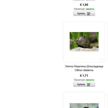
€ 1,95
Наличие:
много
Сравнить
Улитка Неритина Шоколадница
Clithon diadema
€ 1,71
Наличие:
много