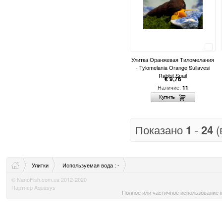
Сравнить
Улитка Оранжевая Тиломелания
- Tylomelania Orange Sullavesi
Rabbit Snail
€ 9,76
Наличие:
11
Показано
1
-
24
(
Улитки
Используемая вода : -
© NanoFish.com.ua 2012-2020
Партнер Aquasys
Полное или частичное использование м