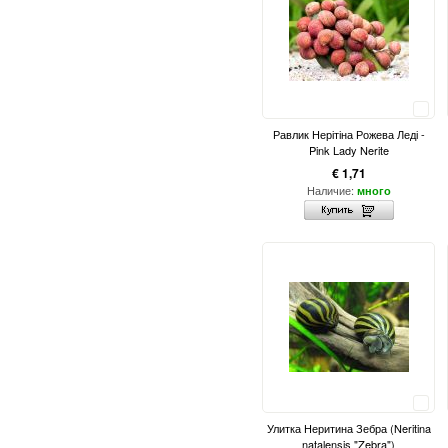
Сравнить
Равлик Нерітіна Рожева Леді -
Pink Lady Nerite
€ 1,71
Наличие:
много
Сравнить
Улитка Неритина Зебра (Neritina
natalensis "Zebra")