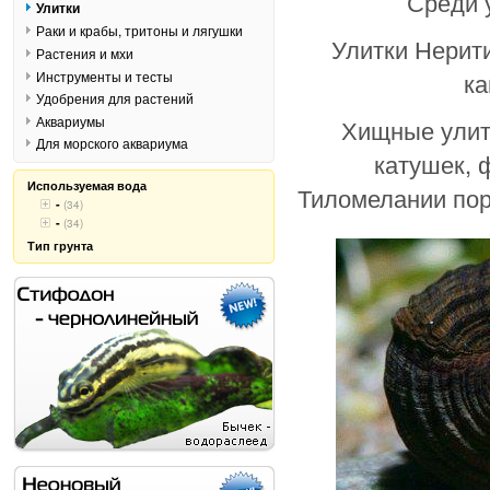
Среди у
Улитки
Раки и крабы, тритоны и лягушки
Улитки Нерит
Растения и мхи
ка
Инструменты и тесты
Удобрения для растений
Аквариумы
Хищные улит
Для морского аквариума
катушек, 
Используемая вода
Тиломелании пор
-
(34)
-
(34)
Тип грунта