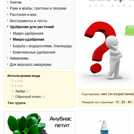
Улитки
Раки и крабы, тритоны и лягушки
Растения и мхи
Инструменты и тесты
Удобрения для растений
Макро-удобрения
Микро-удобрения
Борьба с водорослями, Альгициды
Комплексные удобрения
Аквариумы
Для морского аквариума
Используемая вода
-
(15)
-
(15)
Любая
(1)
имя (по возрастанию
Сортировка:
Обратный осмос
(1)
12
|
20
|
40
|
Товаров на странице:
Тип грунта