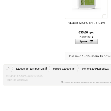
Сравнить
AquaSys MICRO kH > 4 (2,9л)
635,00 грн.
Наличие:
3
Показано
1
-
15
(всего
15
пози
Удобрения для растений
Микро-удобрения
Используемая вода : -
© NanoFish.com.ua 2012-2020
Партнер Aquasys
Полное или частичное использование м