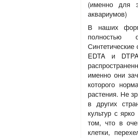
(именно для 
аквариумов)
В наших форм
полностью о
Синтетические 
EDTA и DTPA,
распростране
именно они за
которого норм
растения. Не з
в других стра
культур с ярко
том, что в оч
клетки, перех