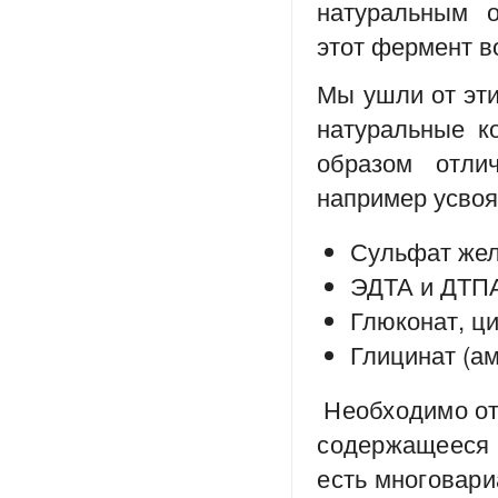
натуральным о
этот фермент в
Мы ушли от эти
натуральные к
образом отлич
например усвоя
Сульфат жел
ЭДТА и ДТПА
Глюконат, ц
Глицинат (а
Необходимо от
содержащееся 
есть многовари