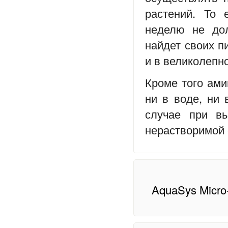
растений. То 
неделю не дол
найдет своих п
и в великолепн
Кроме того ам
ни в воде, ни 
случае при в
нерастворимой 
AquaSys Micro