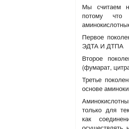
Мы считаем н
потому что 
аминокислотны
Первое поколе
ЭДТА И ДТПА
Второе покол
(фумарат, цитра
Третье поколен
основе аминоки
Аминокислотн
только для те
как соедине
осуществлять 