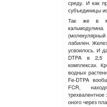
среду. И как п
субъединицы ио
Так же в мя
кальмодулин
(молекулярный
лабилен. Желез
усвоилось. И д
DTPA в 2,5 р
комплексах. Кр
водных растен
Fe-DTPA вообщ
FCR, находя
трехвалентное 
оного через пл