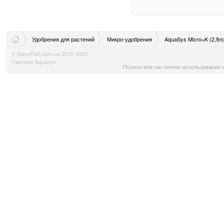
Удобрения для растений
Микро-удобрения
AquaSys Micro+K (2,9л)
© NanoFish.com.ua 2012-2020
Партнер Aquasys
Полное или частичное использование м