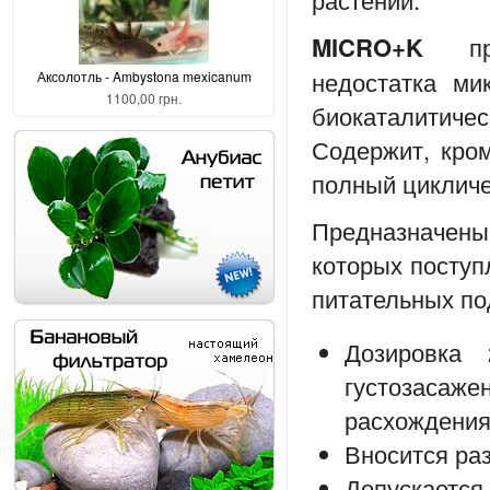
MICRO+K
при
недостатка ми
Аксолотль - Ambystona mexicanum
1100,00 грн.
биокаталитичес
Содержит, кро
полный цикличе
Предназначен
которых поступ
питательных по
Дозировка
густозасаж
расхождения
Вносится ра
Допускается