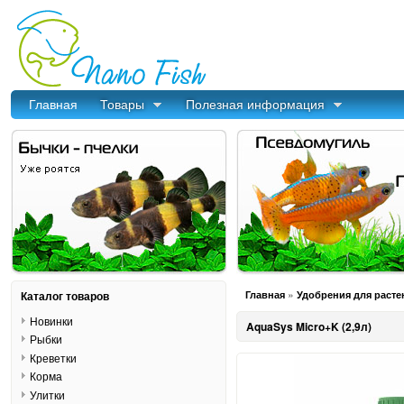
Главная
Товары
Полезная информация
»
Каталог товаров
Главная
Удобрения для расте
Новинки
AquaSys Micro+K (2,9л)
Рыбки
Креветки
Корма
Улитки