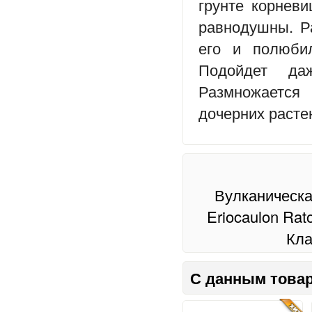
грунте корнев
равнодушны. Ра
его и полюбил
Подойдет да
Размножается
дочерних растен
Вулканическа
Eriocaulon Rato
Кла
С данным товар