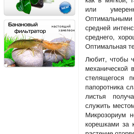
или умерен
Оптимальными 
средней интенс
среднего, хор
Оптимальная те
Любит, чтобы ч
механической в
стелящегося п
папоротника сл
листья полу
служить местом
Микрозориум н
корешками за 
растение оторв