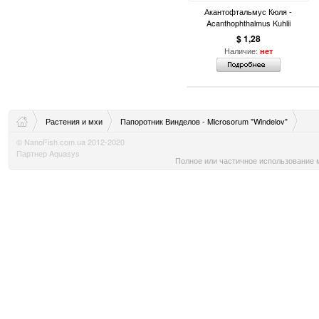
Акантофтальмус Кюля -
Acanthophthalmus Kuhlii
$ 1,28
Наличие:
нет
Растения и мхи
Папоротник Винделов - Microsorum "Windelov"
© NanoFish.com.ua 2012-2020
Партнер Aquasys
Полное или частичное использование м