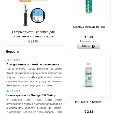
Сравнить
AquaSys Micro+K 100 мл
Рефрактометр - солемер для
измерения солености воды
€ 1,46
€ 21,93
Наличие:
нет
Новости
27.10.2020
Atya gabonensis – отчёт о разведении
Наши коллеги Sandy Brolowski и Martin
Kruck поставили перед собой непростую
задачу - развести Atya gabonensis, чтобы
сделать первый шаг к уходу от вылова
этих креветок из природы. Их опыт ...
07.11.2014
Новая креветка - Orange Rili Shrimp
Сравнить
В августе 2011 года Gerd Arndt
PAN Micro+K (260мл)
опубликовал статью в Amazonas Magazine
с описанием креветки Orange Rili Shrimp.
€ 2,32
И отправил несколько экземпляров Chris