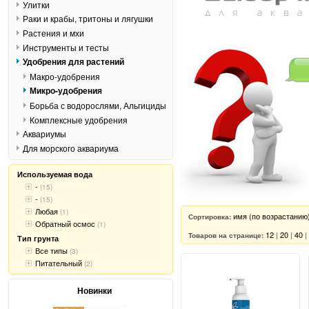
Улитки
Раки и крабы, тритоны и лягушки
Растения и мхи
Инструменты и тесты
Удобрения для растений
Макро-удобрения
Микро-удобрения
Борьба с водорослями, Альгициды
Комплексные удобрения
Аквариумы
Для морского аквариума
Используемая вода
-
(15)
-
(15)
Любая
(1)
имя (по возрастанию
Сортировка:
Обратный осмос
(1)
12
|
20
|
40
|
Товаров на странице:
Тип грунта
Все типы
(3)
Питательный
(2)
Новинки