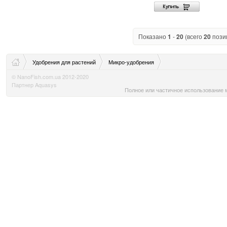
Показано
1
-
20
(всего
20
пози
Удобрения для растений
Микро-удобрения
© NanoFish.com.ua 2012-2020
Партнер Aquasys
Полное или частичное использование м