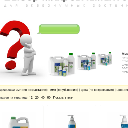
Какое Микро выбрать
моим растениям?
Ми
пит
сто
фун
соо
луч
имя (по возрастанию)
|
имя (по убыванию)
|
цена (по возрастанию)
|
цена (п
ортировка:
12
|
20
|
40
|
80
|
Показать все
оваров на странице: