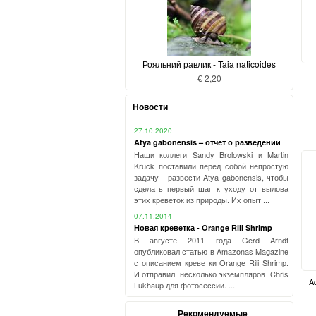
Рояльний равлик - Taia naticoides
€ 2,20
Новости
27.10.2020
Atya gabonensis – отчёт о разведении
Наши коллеги Sandy Brolowski и Martin
Kruck поставили перед собой непростую
задачу - развести Atya gabonensis, чтобы
сделать первый шаг к уходу от вылова
этих креветок из природы. Их опыт ...
07.11.2014
Новая креветка - Orange Rili Shrimp
В августе 2011 года Gerd Arndt
опубликовал статью в Amazonas Magazine
с описанием креветки Orange Rili Shrimp.
И отправил несколько экземпляров Chris
A
Lukhaup для фотосессии. ...
Рекомендуемые