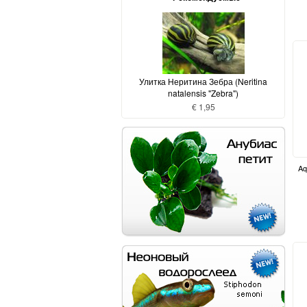
Улитка Неритина Зебра (Neritina
natalensis "Zebra")
€ 1,95
Aq