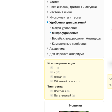
Улитки
Раки и крабы, тритоны и лягушки
Растения и мхи
Инструменты и тесты
Удобрения для растений
Макро-удобрения
Микро-удобрения
Борьба с водорослями, Альгициды
Комплексные удобрения
Аквариумы
Для морского аквариума
Используемая вода
-
(15)
-
(15)
Любая
(1)
С
Обратный осмос
(1)
Т
Тип грунта
Все типы
(3)
Питательный
(2)
Новинки