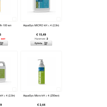
Сравнить
Сравнить
n 100 мл
AquaSys MICRO kH < 4 (2,9л)
6
€ 15,49
:
Наличие:
нет
2
Сравнить
Сравнить
H > 4 (2,9л)
AquaSys Micro kH > 4 (250мл)
49
€ 2,44