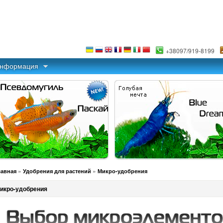
+38097/919-8199
информация
»
»
лавная
Удобрения для растений
Микро-удобрения
икро-удобрения