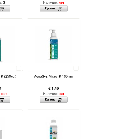
е:
Наличие:
3
нет
Сравнить
Сравнить
+K (250мл)
AquaSys Micro+K 100 мл
4
€ 1,46
:
Наличие:
нет
нет