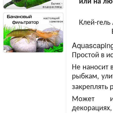
или на лю
Клей-гель
Aquascapin
Простой в и
Не наносит 
рыбкам, ули
закреплять р
Может ис
декорациях