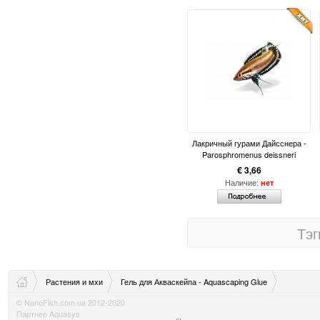
Лакричный гурами Дайсснера -
Parosphromenus deissneri
€ 3,66
Наличие:
нет
Тэг
Растения и мхи
Гель для Акваскейпа - Aquascaping Glue
© NanoFish.com.ua 2012-2020
Партнер Aquasys