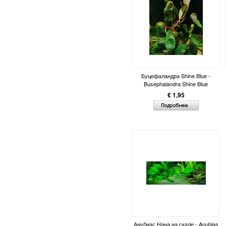
Буцефаландра Shine Blue -
Busephalandra Shine Blue
€ 1,95
Анубиас Нана на скале - Anubias