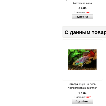
barteri var. nana
€ 4,88
Наличие:
нет
С данным товар
Нотобранхиус Гюнтера -
Nothobranchius guentheri
€ 1,83
Наличие:
нет