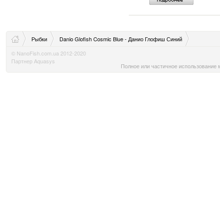
Рыбки
Danio Glofish Cosmic Blue - Данио Глофиш Синий
© NanoFish.com.ua 2012-2020
Партнер Aquasys
Полное или частичное использование м