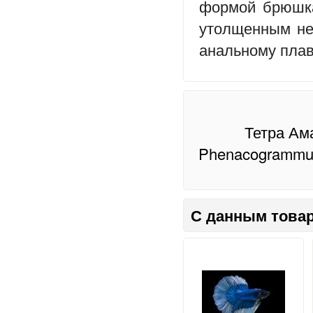
формой брюшка
утолщенным не 
анальному плав
Тетра Ам
Phenacogrammus 
С данным товар