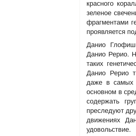
красного кора
зеленое свечен
фрагментами г
проявляется по
Данио Глофиш 
Данио Рерио. Н
таких генетич
Данио Рерио т
даже в самых 
основном в сре
содержать гр
преследуют дру
движениях Да
удовольствие.