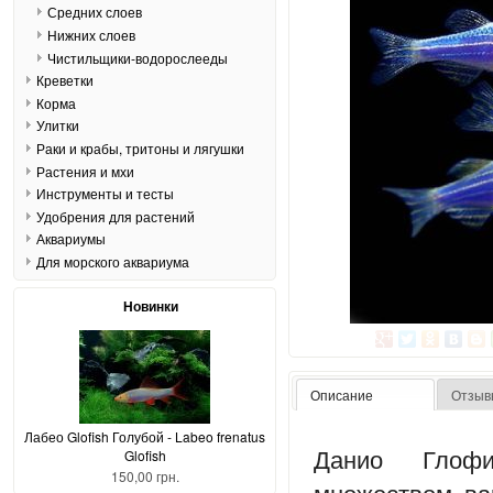
Средних слоев
Нижних слоев
Чистильщики-водорослееды
Креветки
Корма
Улитки
Раки и крабы, тритоны и лягушки
Растения и мхи
Инструменты и тесты
Удобрения для растений
Аквариумы
Для морского аквариума
Новинки
Описание
Отзыв
Лабео Glofish Голубой - Labeo frenatus
Данио Глофи
Glofish
150,00 грн.
множеством ва