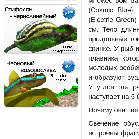
(Cosmic Blue), 
(Electric Green
см. Тело длин
продольные то
спинке. У рыб 
плавника, кото
молодых особей
и образуют вуа
У углов рта р
наступает на 5-
Почему они све
Свечение обус
встроены фрагм