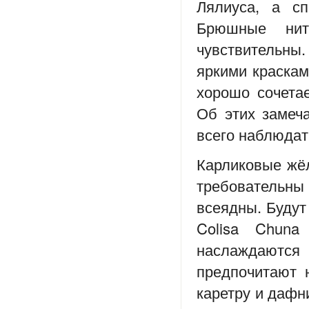
Лялиуса, а с
Брюшные нит
чувствительны.
яркими краскам
хорошо сочета
Об этих замеч
всего наблюдать
Карликовые жё
требовательны
всеядны. Будут
Colisa Chuna
наслаждаютс
предпочитают 
каретру и даф