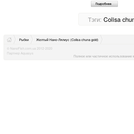
Тэги:
Colisa chu
Рыбки
Желтый Нано-Лялиус (Colisa chuna gold)
© NanoFish.com.ua 2012-2020
Партнер Aquasys
Полное или частичное использование м