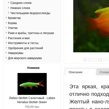
Средних слоев
Нижних слоев
Чистильщики-водорослееды
Креветки
Корма
Улитки
Раки и крабы, тритоны и лягушки
Растения и мхи
Инструменты и тесты
Удобрения для растений
Аквариумы
Для морского аквариума
Новинки
Описание
Специ
Эта яркая, кр
отлично подход
Лабео Glofish Салатовый - Labeo
Желтый нано-ля
frenatus Glofish Green
150,00 грн.
просты в соде