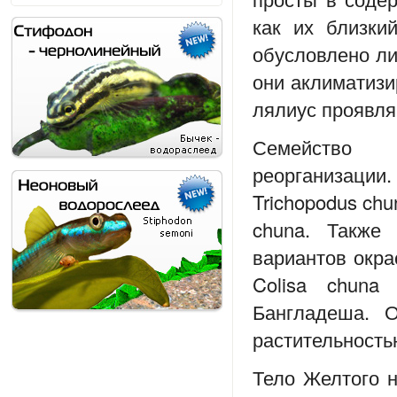
как их близкий
обусловлено ли
они аклиматизи
лялиус проявля
Семейство 
реорганизаци
Trichopodus chu
chuna. Также 
вариантов окра
Colisa chuna
Бангладеша. О
растительность
Тело Желтого н