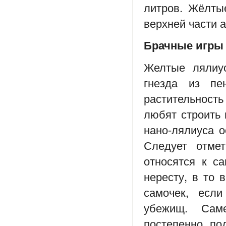
литров. Жёлты
верхней части 
Брачные игры
Желтые лялиу
гнезда из пе
растительность
любят строить 
нано-лялиуса о
Следует отме
относятся к с
нересту, в то 
самочек, есл
убежищ. Саме
постепенно по