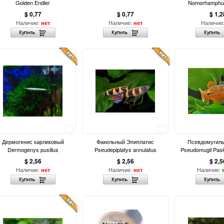
Golden Endler
Nomorhamphus 
$ 0,77
$ 0,77
$ 1,2
Наличие:
Наличие:
Наличие
нет
нет
Сравнить
Сравнить
Дермогенис карликовый
Факельный Эпиплатис
Псевдомугиль
Dermogenys pusillus
Pseudepiplatys annulatus
Pseudomugil Pas
$ 2,56
$ 2,56
$ 2,5
Наличие:
Наличие:
Наличие:
нет
нет