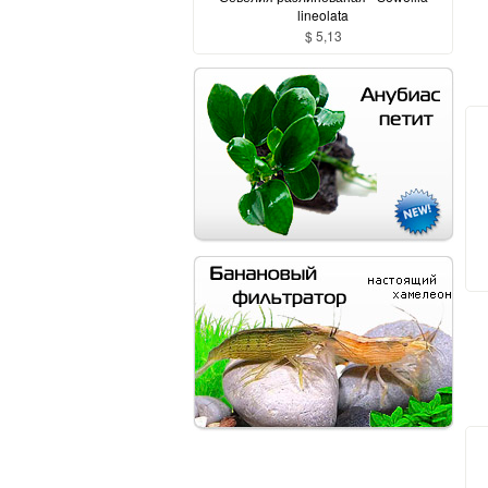
lineolata
$ 5,13