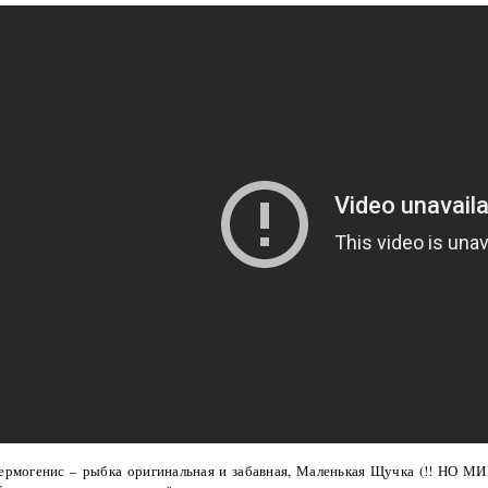
ермогенис – рыбка оригинальная и забавная, Маленькая Щучка (!! НО М