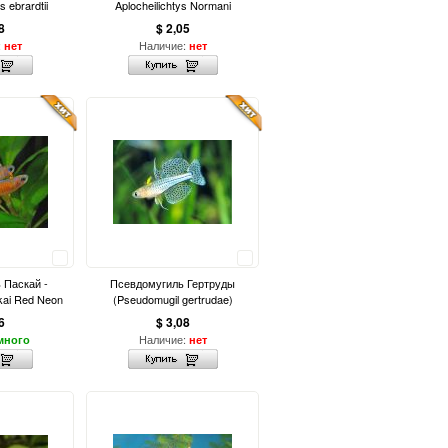
ebrardtii
Aplocheilichtys Normani
8
$ 2,05
:
Наличие:
нет
нет
Сравнить
Сравнить
 Паскай -
Псевдомугиль Гертруды
kai Red Neon
(Pseudomugil gertrudae)
6
$ 3,08
Наличие:
много
нет