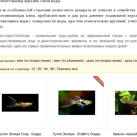
битательница верхних слоёв воды.
з-за особенностей строения челюстного аппарата её относят к семейств
апоминающая клюв, приблизительно в два раза длиннее подвижной верхн
ахватывать корм с поверхности воды, при чем относительно крупный, учи
м).
антодон-Бабочка - уникальная чудо-рыбка из африканской глуши с ори
уществовавшая еще в доисторические времена, а ее внешний вид осталс
ожалуй, одно из самых привлекательных живых ископаемых наших дней!
имя (по возрастанию)
|
имя (по убыванию)
|
цена (по возрастанию)
|
цена (п
ортировка:
12
|
20
|
40
|
80
|
Показать все
оваров на странице:
Сравнить
Сравнить
Гуппи Энлера Голд - Guppy
Гуппи Энлера - Endler's Guppy
Красно-чёрный