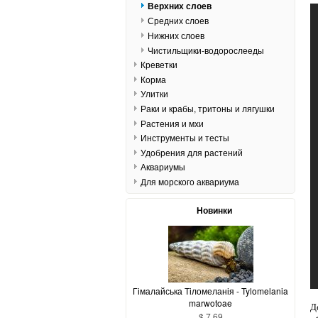
Верхних слоев
Средних слоев
Нижних слоев
Чистильщики-водорослееды
Креветки
Корма
Улитки
Раки и крабы, тритоны и лягушки
Растения и мхи
Инструменты и тесты
Удобрения для растений
Аквариумы
Для морского аквариума
Новинки
Гімалайська Тіломеланія - Tylomelania
marwotoae
Д
$ 7,69