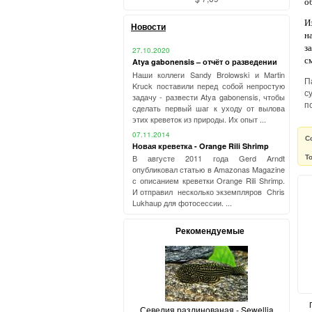
о
И
Новости
н
з
27.10.2020
с
Atya gabonensis – отчёт о разведении
Наши коллеги Sandy Brolowski и Martin
П
Kruck поставили перед собой непростую
с
задачу - развести Atya gabonensis, чтобы
п
сделать первый шаг к уходу от вылова
этих креветок из природы. Их опыт ...
07.11.2014
С
Новая креветка - Orange Rili Shrimp
Т
В августе 2011 года Gerd Arndt
опубликовал статью в Amazonas Magazine
с описанием креветки Orange Rili Shrimp.
И отправил несколько экземпляров Chris
Lukhaup для фотосессии. ...
Рекомендуемые
Севелия разлинованая - Sewellia