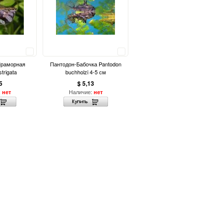
Сравнить
Сравнить
Мраморная
Пантодон-Бабочка Pantodon
strigata
buchholzi 4-5 см
5
$ 5,13
:
Наличие:
нет
нет