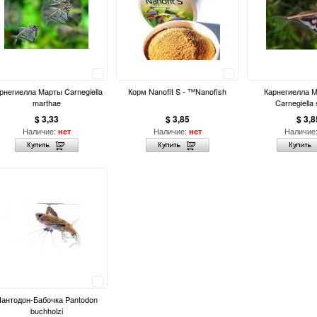
Сравнить
Сравнить
рнегиелла Марты Carnegiella
Корм Nanofit S - ™Nanofish
Карнегиелла 
marthae
Carnegiella 
$ 3,33
$ 3,85
$ 3,8
Наличие:
Наличие:
Наличие
нет
нет
Сравнить
антодон-Бабочка Pantodon
buchholzi