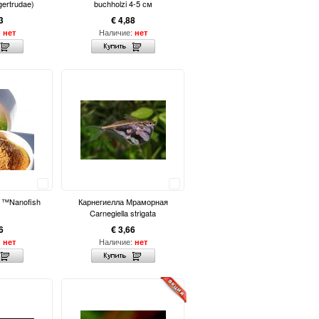
gertrudae)
buchholzi 4-5 см
3
€ 4,88
:
Наличие:
нет
нет
Сравнить
Сравнить
- ™Nanofish
Карнегиелла Мраморная
Carnegiella strigata
6
€ 3,66
:
Наличие:
нет
нет