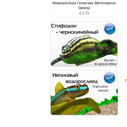
Микрорасбора Галактика (Microrasbora
Galaxy)
€ 0,73
П