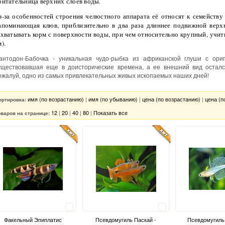
битательница верхних слоёв воды.
з-за особенностей строения челюстного аппарата её относят к семейств
апоминающая клюв, приблизительно в два раза длиннее подвижной верхн
ахватывать корм с поверхности воды, при чем относительно крупный, учи
м).
антодон-Бабочка - уникальная чудо-рыбка из африканской глуши с ори
уществовавшая еще в доисторические времена, а ее внешний вид осталс
ожалуй, одно из самых привлекательных живых ископаемых наших дней!
имя (по возрастанию)
|
имя (по убыванию)
|
цена (по возрастанию)
|
цена (п
ортировка:
12
|
20
|
40
|
80
|
Показать все
оваров на странице:
Сравнить
Сравнить
Факельный Эпиплатис
Псевдомугиль Паскай -
Псевдомугиль