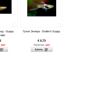
Сравнить
Сравнить
олд - Guppy
Гуппи Энлера - Endler's Guppy
ndler
3
€ 0,73
:
Наличие:
нет
нет