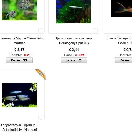
Сравнить
Сравнить
рнегиелла Марты Carnegiella
Дермогенис карликовый
Гуппи Энлера Г
marthae
Dermogenys pusillus
Golden E
€ 3,17
€ 2,44
€ 0,7
Наличие:
Наличие:
Наличие
нет
нет
Сравнить
Голубоглазка Нормана -
Aplocheilichtys Normani