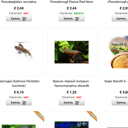
Pseudepiplatys annulatus
Pseudomugil Paskai Red Neon
(Pseudomugil 
€ 2,44
€ 2,44
€ 2,9
Наличие:
Наличие:
Наличие
нет
много
Сравнить
Сравнить
антодон-Бабочка Pantodon
Красно-чёрный полурыл -
Корм Nanofit S 
buchholzi
Nomorhamphus ebrardtii
€ 6,10
€ 1,22
€ 3,6
Наличие:
Наличие:
Наличие
нет
нет