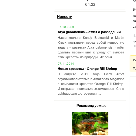
о
€ 1,22
И
н
Новости
з
с
27.10.2020
Atya gabonensis – отчёт о разведении
П
Наши коллеги Sandy Brolowski и Martin
с
Kruck поставили перед собой непростую
п
задачу - развести Atya gabonensis, чтобы
сделать первый шаг к уходу от вылова
этих креветок из природы. Их опыт ...
С
07.11.2014
Т
Новая креветка - Orange Rili Shrimp
В августе 2011 года Gerd Arndt
опубликовал статью в Amazonas Magazine
с описанием креветки Orange Rili Shrimp.
И отправил несколько экземпляров Chris
Lukhaup для фотосессии. ...
Рекомендуемые