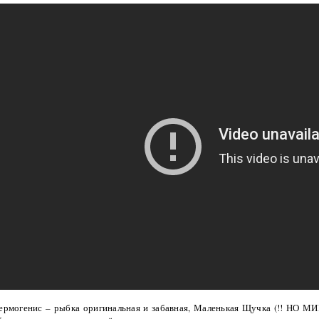
ермогенис – рыбка оригинальная и забавная, Маленькая Щучка (!! НО М