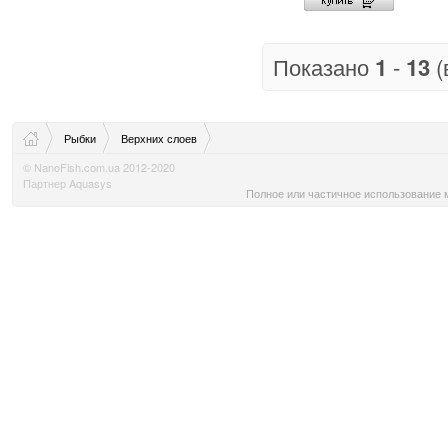
Показано
1
-
13
(
Рыбки
Верхних слоев
© NanoFish.com.ua 2012-2020
Партнер Aquasys
Полное или частичное использование м