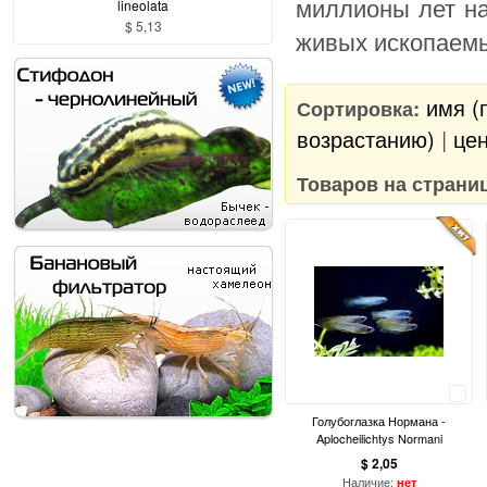
миллионы лет на
lineolata
$ 5,13
живых ископаемы
имя (
Сортировка:
возрастанию)
|
цен
Товаров на страни
Сравнить
Голубоглазка Нормана -
Aplocheilichtys Normani
$ 2,05
Наличие:
нет