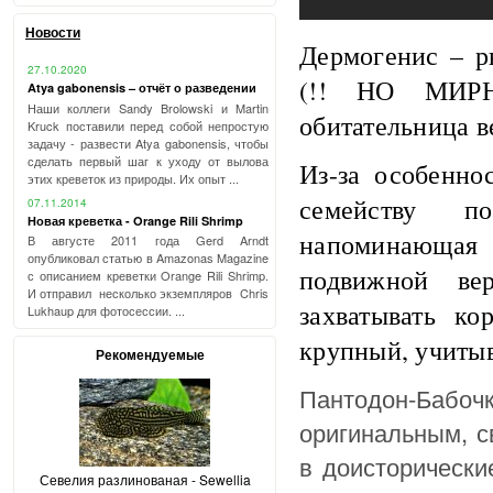
Новости
Дермогенис – р
27.10.2020
(!! НО МИРН
Atya gabonensis – отчёт о разведении
Наши коллеги Sandy Brolowski и Martin
обитательница в
Kruck поставили перед собой непростую
задачу - развести Atya gabonensis, чтобы
сделать первый шаг к уходу от вылова
Из-за особенно
этих креветок из природы. Их опыт ...
семейству п
07.11.2014
Новая креветка - Orange Rili Shrimp
напоминающая
В августе 2011 года Gerd Arndt
опубликовал статью в Amazonas Magazine
подвижной вер
с описанием креветки Orange Rili Shrimp.
И отправил несколько экземпляров Chris
захватывать к
Lukhaup для фотосессии. ...
крупный, учитыв
Рекомендуемые
Пантодон-Бабочк
оригинальным, 
в доисторически
Севелия разлинованая - Sewellia