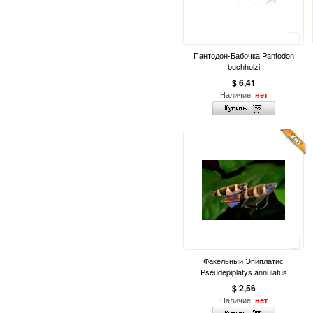
Сравнить
Пантодон-Бабочка Pantodon
buchholzi
$ 6,41
Наличие:
нет
Сравнить
Факельный Эпиплатис
Pseudepiplatys annulatus
$ 2,56
Наличие:
нет