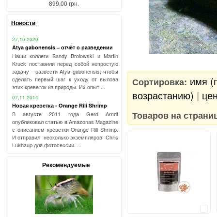
899,00 грн.
Новости
27.10.2020
Atya gabonensis – отчёт о разведении
Наши коллеги Sandy Brolowski и Martin
Kruck поставили перед собой непростую
задачу - развести Atya gabonensis, чтобы
имя (
Сортировка:
сделать первый шаг к уходу от вылова
этих креветок из природы. Их опыт ...
возрастанию)
|
цен
07.11.2014
Новая креветка - Orange Rili Shrimp
Товаров на страни
В августе 2011 года Gerd Arndt
опубликовал статью в Amazonas Magazine
с описанием креветки Orange Rili Shrimp.
И отправил несколько экземпляров Chris
Lukhaup для фотосессии. ...
Рекомендуемые
Сравнить