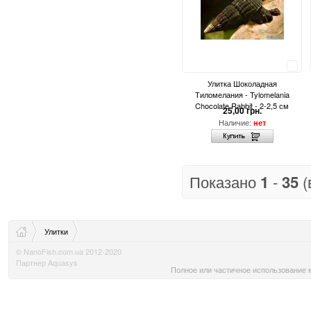
Сравнить
Улитка Шоколадная
Тиломелания - Tylomelania
Chocolate Rabbit - 2-2,5 см
25,00 грн.
Наличие:
нет
Показано
1
-
35
(
Улитки
© NanoFish.com.ua 2012-2020
Партнер Aquasys
Полное или частичное использование м