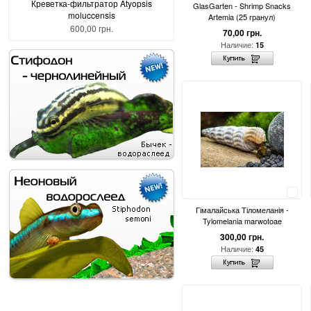
Креветка-фильтратор Atyopsis
GlasGarten - Shrimp Snacks
moluccensis
Artemia (25 гранул)
600,00 грн.
70,00 грн.
Наличие:
15
Сравнить
Гімалайська Тіломеланія -
Tylomelania marwotoae
300,00 грн.
Наличие:
45