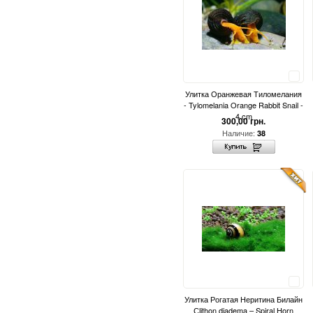
Сравнить
Улитка Оранжевая Тиломелания
- Tylomelania Orange Rabbit Snail -
4 cm
300,00 грн.
Наличие:
38
Сравнить
Улитка Рогатая Неритина Билайн
Сlithon diadema – Spiral Horn