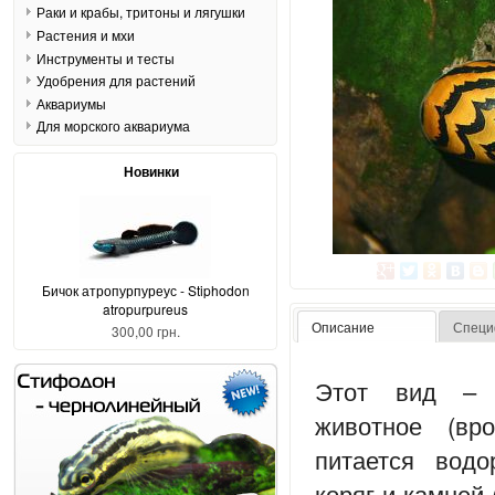
Раки и крабы, тритоны и лягушки
Растения и мхи
Инструменты и тесты
Удобрения для растений
Аквариумы
Для морского аквариума
Новинки
Бичок атропурпуреус - Stiphodon
atropurpureus
Описание
Специ
300,00 грн.
Этот вид – 
животное (вр
питается водо
коряг и камней 