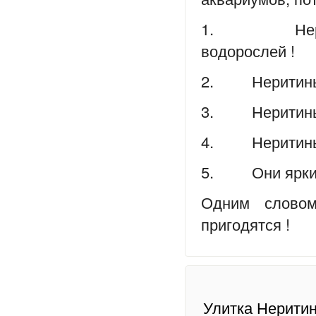
1. Неритины
водорослей !
2. Неритины 
3. Неритины 
4. Неритины 
5. Они яркие,
Одним словом
пригодятся !
Улитка Неритин