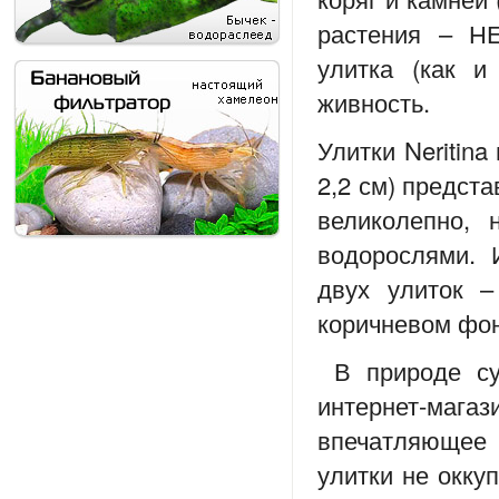
растения – Н
улитка (как и
живность.
Улитки Neritina
2,2 см) предста
великолепно,
водорослями. 
двух улиток –
коричневом фон
В природе сущ
интернет-маг
впечатляющее 
улитки не окку