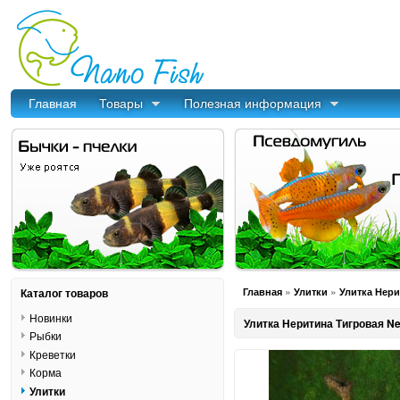
Главная
Товары
Полезная информация
»
»
Каталог товаров
Главная
Улитки
Улитка Нерит
Новинки
Улитка Неритина Тигровая Neri
Рыбки
Креветки
Корма
Улитки