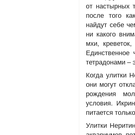
от настырных 
после того ка
найдут себе ч
ни какого вним
мхи, креветок
Единственное 
тетрадонами – 
Когда улитки 
они могут откл
рождения мол
условия. Икри
питается тольк
Улитки Нерити
аквариумов, пот