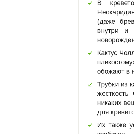
В кревет
Неокаридин
(даже бре
внутри и 
новорожденн
Кактус Чолл
плекостому
обожают в н
Трубки из 
жесткость
никаких ве
для кревето
Их также у
крабиков.