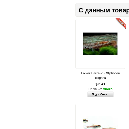
С данным товар
Бычок Елеганс - Stiphodon
elegans
$ 6,41
Наличие:
много