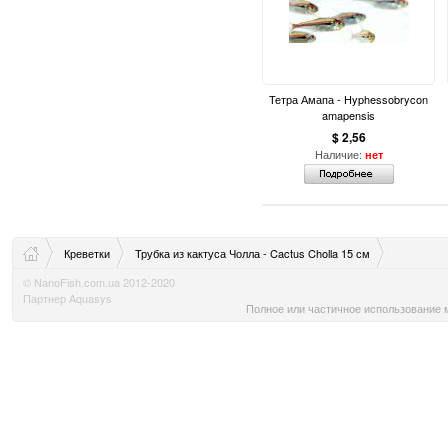
Тетра Амапа - Hyphessobrycon
amapensis
$ 2,56
Наличие:
нет
Креветки
Трубка из кактуса Чолла - Cactus Cholla 15 см
© NanoFish.com.ua 2012-2020
Партнер Aquasys
Полное или частичное использование м